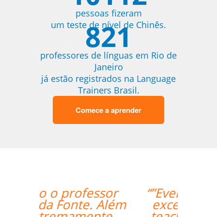
pessoas fizeram
821
um teste de nível de Chinês.
professores de línguas em Rio de
Janeiro
já estão registrados na Language
Trainers Brasil.
Comece a aprender
“”Everything went
excellently! The
teacher/student