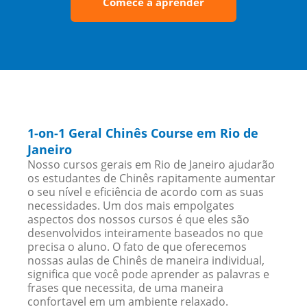
Comece a aprender
1-on-1 Geral Chinês Course em Rio de
Janeiro
Nosso cursos gerais em Rio de Janeiro ajudarão
os estudantes de Chinês rapitamente aumentar
o seu nível e eficiência de acordo com as suas
necessidades. Um dos mais empolgates
aspectos dos nossos cursos é que eles são
desenvolvidos inteiramente baseados no que
precisa o aluno. O fato de que oferecemos
nossas aulas de Chinês de maneira individual,
significa que você pode aprender as palavras e
frases que necessita, de uma maneira
confortavel em um ambiente relaxado.