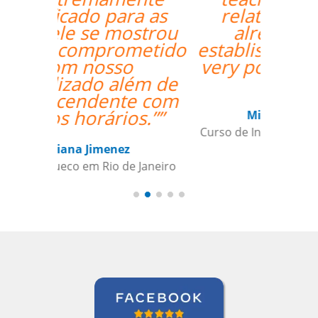
relationship has
already been
established, and it's a
very positive one for
me.””
Miguel Moneró
Curso de Inglês em Rio de Janeiro