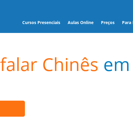
Cursos Presenciais
Aulas Online
Preços
Para
falar Chinês
em