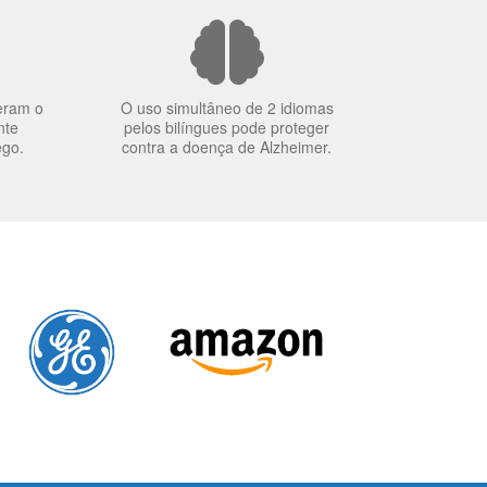
eram o
O uso simultâneo de 2 idiomas
nte
pelos bilíngues pode proteger
ego.
contra a doença de Alzheimer.