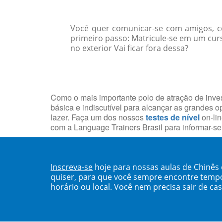
Você quer comunicar-se com amigos, col
primeiro passo: Matricule-se em um curs
no exterior Vai ficar fora dessa?
Como o mais importante polo de atração de inves
básica e indiscutível para alcançar as grandes o
lazer. Faça um dos nossos
testes de nível
on-lin
com a Language Trainers Brasil para informar-s
Inscreva-se
hoje para nossas aulas de Chinês
quiser, para que você sempre encontre temp
horário ou local. Você nem precisa sair de ca