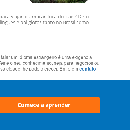
para viajar ou morar fora do país? Dê o
íngües e poliglotas tanto no Brasil como
 falar um idioma estrangeiro é uma exigência
 Teste o seu conhecimento, seja para negócios ou
essa cidade lhe pode oferecer. Entre em
contato
Comece a aprender