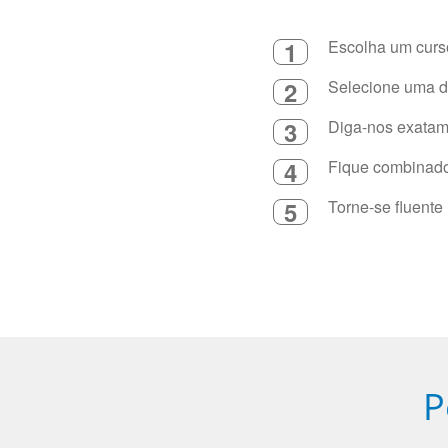
1
Escolha um curso
2
Selecione uma du
3
Diga-nos exatame
4
Fique combinado 
5
Torne-se fluente
P