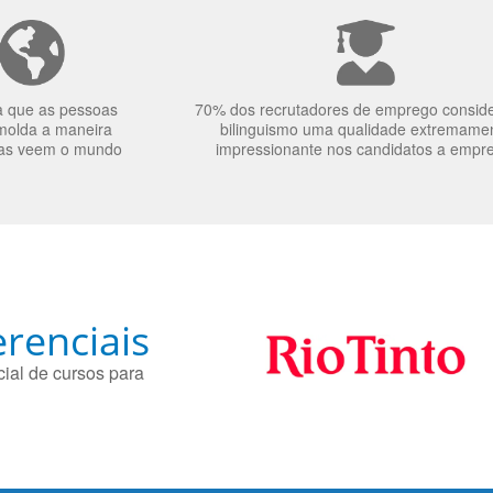
a que as pessoas
70% dos recrutadores de emprego consid
molda a maneira
bilinguismo uma qualidade extremame
as veem o mundo
impressionante nos candidatos a empr
renciais
ial de cursos para