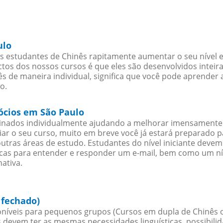
ulo
s estudantes de Chinês rapitamente aumentar o seu nível e
os dos nossos cursos é que eles são desenvolvidos inteir
s de maneira individual, significa que você pode aprender a
o.
gócios em São Paulo
sinados individualmente ajudando a melhorar imensamente
iciar o seu curso, muito em breve você já estará preparado
outras áreas de estudo. Estudantes do nível iniciante dev
ticas para entender e responder um e-mail, bem como um ní
ativa.
 fechado)
níveis para pequenos grupos (Cursos em dupla de Chinês 
 devem ter as mesmas necessidades linguísticas, possibil