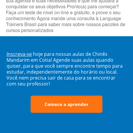
sua agenda e suas necessidades e que lhe ajudará a
conquistar os seus objetivos Pronto(a) para começar?
Faça um teste de nível on-line e gratuito, e prove o seu
conhecimento Agora mande uma consulta à Language
Trainers Brasil para saber mais sobre nossos pacotes de
cursos personalizados
Inscreva-se
hoje para nossas aulas de Chinês
Mandarim em Cotia! Agende suas aulas quando
quiser, para que você sempre encontre tempo para
estudar, independentemente do horário ou local.
Você nem precisa sair de casa para se encontrar
com seu professor!
Comece a aprender