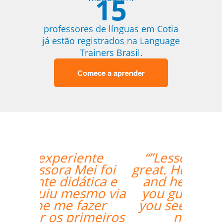
15
professores de línguas em Cotia
já estão registrados na Language
Trainers Brasil.
Comece a aprender
“”Lessons are going
great. Hugo is very nice
and helpful. I found
you guys online and
you seemed to fit my
needs for