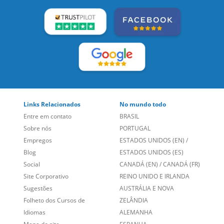
Links Relacionados
No mundo todo
Entre em contato
BRASIL
Sobre nós
PORTUGAL
Empregos
ESTADOS UNIDOS (EN)
/
Blog
ESTADOS UNIDOS (ES)
Social
CANADÁ (EN)
/
CANADÁ (FR)
Site Corporativo
REINO UNIDO E IRLANDA
Sugestões
AUSTRÁLIA E NOVA
Folheto dos Cursos de
ZELÂNDIA
Idiomas
ALEMANHA
Mapa do site
ESPANHA
Política de Privacidade
FRANCIA