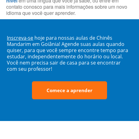
nível
em uma língua que você já sabe, ou entre em
contato conosco para mais informações sobre um novo
idioma que você quer aprender.
Inscreva-se
hoje para nossas aulas de Chinês
Mandarim em Goiânia! Agende suas aulas quando
quiser, para que você sempre encontre tempo para
estudar, independentemente do horário ou local.
Você nem precisa sair de casa para se encontrar
com seu professor!
Comece a aprender