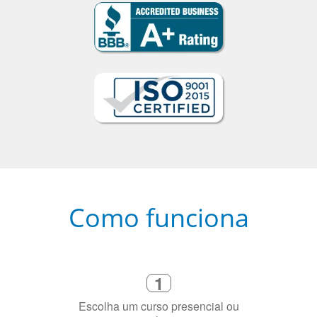
Como funciona
1
Escolha um curso presencial ou
online
2
Selecione uma duração de curso
flexível que se ajuste à sua agenda
3