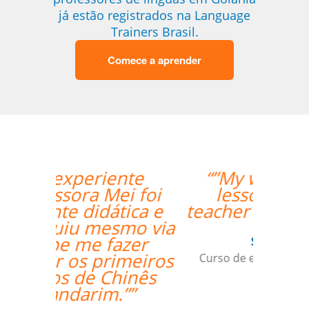
já estão registrados na Language
Trainers Brasil.
Comece a aprender
“”My wife likes the
lessons and the
teacher's punctuality.””
Seok Kwon
Curso de em Goiânia, CJ Selecta