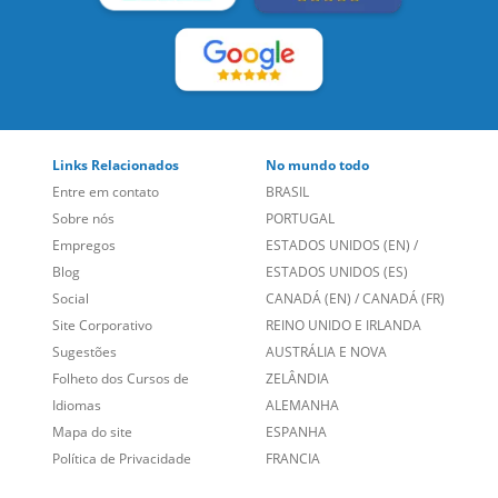
Entre em contato
BRASIL
Sobre nós
PORTUGAL
Empregos
ESTADOS UNIDOS (EN)
/
Blog
ESTADOS UNIDOS (ES)
Social
CANADÁ (EN)
/
CANADÁ (FR)
Site Corporativo
REINO UNIDO E IRLANDA
Sugestões
AUSTRÁLIA E NOVA
Folheto dos Cursos de
ZELÂNDIA
Idiomas
ALEMANHA
Mapa do site
ESPANHA
Política de Privacidade
FRANCIA
Fale Conosco
+55 15 3500 8175
Alameda Vicente Pinzon, 173 - 4º andar, Vila Olímpia - São
Paulo/SP CEP 04547-130
Language Trainers,
fundada em 2004 fornecendo cursos de
idiomas em mais de 60 cidades em todo o Brasil e Online com