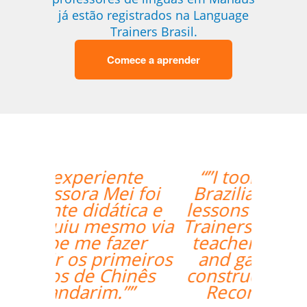
já estão registrados na Language
Trainers Brasil.
Comece a aprender
“”I took 40 hours of
Brazilian Portuguese
lessons with Language
Trainers in Manaus. My
teacher was a delight
and gave me lots of
constructive feedback.
Recommended. ””