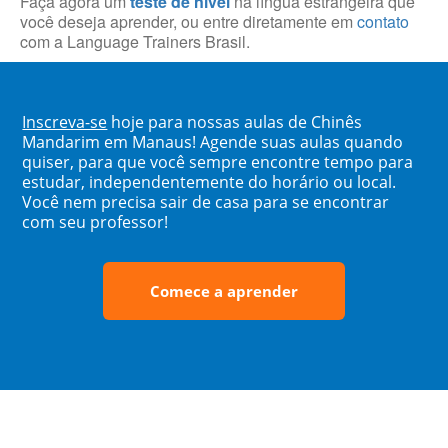
Faça agora um
teste de nível
na língua estrangeira que
você deseja aprender, ou entre diretamente em
contato
com a Language Trainers Brasil.
Inscreva-se
hoje para nossas aulas de Chinês
Mandarim em Manaus! Agende suas aulas quando
quiser, para que você sempre encontre tempo para
estudar, independentemente do horário ou local.
Você nem precisa sair de casa para se encontrar
com seu professor!
Comece a aprender