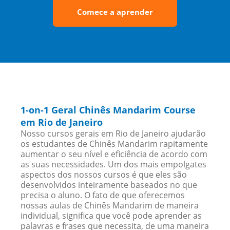
Comece a aprender
1-on-1 Geral Chinês Mandarim Course
em Rio de Janeiro
Nosso cursos gerais em Rio de Janeiro ajudarão
os estudantes de Chinês Mandarim rapitamente
aumentar o seu nível e eficiência de acordo com
as suas necessidades. Um dos mais empolgates
aspectos dos nossos cursos é que eles são
desenvolvidos inteiramente baseados no que
precisa o aluno. O fato de que oferecemos
nossas aulas de Chinês Mandarim de maneira
individual, significa que você pode aprender as
palavras e frases que necessita, de uma maneira