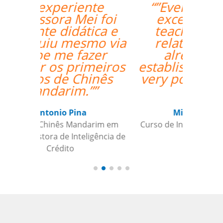
“”Everything went
excellently! The
teacher/student
relationship has
already been
established, and it's a
very positive one for
me.””
Miguel Moneró
Curso de Inglês em Rio de Janeiro