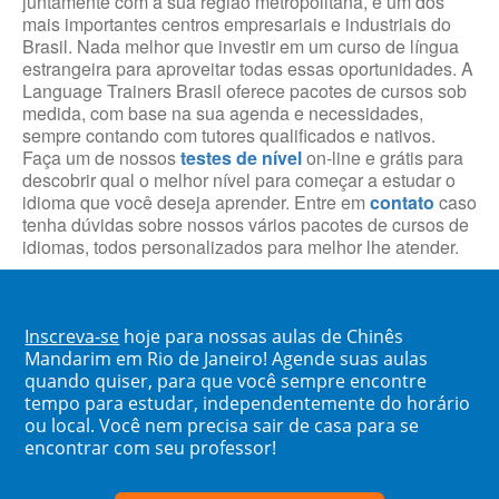
juntamente com a sua região metropolitana, é um dos
mais importantes centros empresariais e industriais do
Brasil. Nada melhor que investir em um curso de língua
estrangeira para aproveitar todas essas oportunidades. A
Language Trainers Brasil oferece pacotes de cursos sob
medida, com base na sua agenda e necessidades,
sempre contando com tutores qualificados e nativos.
Faça um de nossos
testes de nível
on-line e grátis para
descobrir qual o melhor nível para começar a estudar o
idioma que você deseja aprender. Entre em
contato
caso
tenha dúvidas sobre nossos vários pacotes de cursos de
idiomas, todos personalizados para melhor lhe atender.
Inscreva-se
hoje para nossas aulas de Chinês
Mandarim em Rio de Janeiro! Agende suas aulas
quando quiser, para que você sempre encontre
tempo para estudar, independentemente do horário
ou local. Você nem precisa sair de casa para se
encontrar com seu professor!