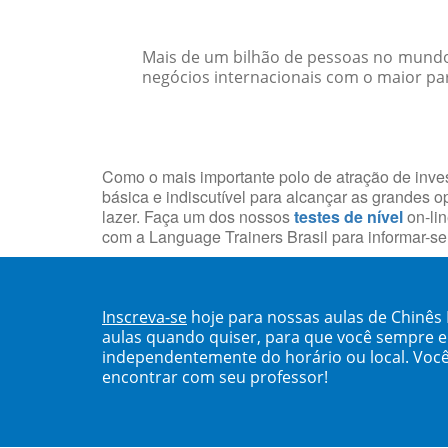
Mais de um bilhão de pessoas no mundo
negócios internacionais com o maior par
Como o mais importante polo de atração de inves
básica e indiscutível para alcançar as grandes o
lazer. Faça um dos nossos
testes de nível
on-lin
com a Language Trainers Brasil para informar-s
Inscreva-se
hoje para nossas aulas de Chinê
aulas quando quiser, para que você sempre 
independentemente do horário ou local. Você
encontrar com seu professor!