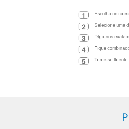
1
Escolha um curso
2
Selecione uma du
3
Diga-nos exatame
4
Fique combinado 
5
Torne-se fluente
P