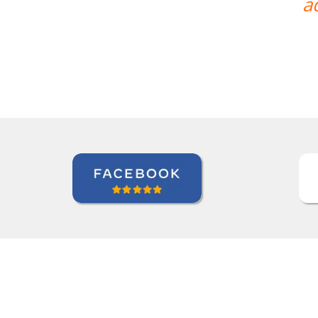
uirir os primeiros passos de Chinês
Antonio Pina
Curso de Chinês Mandarim em Barueri, Gestora de Inteligên