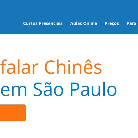
Cursos Presenciais
Aulas Online
Preços
Para
falar Chinês
em São Paulo