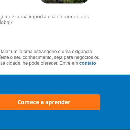
íngua de suma importância no mundo dos
lobal?
 falar um idioma estrangeiro é uma exigência
 Teste o seu conhecimento, seja para negócios ou
essa cidade lhe pode oferecer. Entre em
contato
Comece a aprender