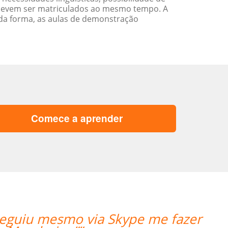
devem ser matriculados ao mesmo tempo. A
da forma, as aulas de demonstração
Comece a aprender
“”The first lesson went very well! Pro