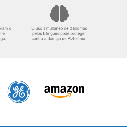
eram o
O uso simultâneo de 2 idiomas
nte
pelos bilíngues pode proteger
ego.
contra a doença de Alzheimer.