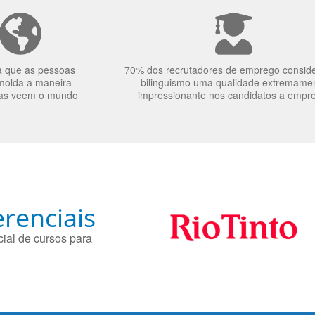
a que as pessoas
70% dos recrutadores de emprego consid
molda a maneira
bilinguismo uma qualidade extremame
as veem o mundo
impressionante nos candidatos a empr
renciais
ial de cursos para