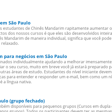
 em São Paulo
s estudantes de Chinês Mandarim rapitamente aumentar o s
os dos nossos cursos é que eles são desenvolvidos inteir
s Mandarim de maneira individual, significa que você pode 
 relaxado.
m para negócios em São Paulo
sinados individualmente ajudando a melhorar imensamente
iciar o seu curso, muito em breve você já estará preparado
outras áreas de estudo. Estudantes do nível iniciante dev
ticas para entender e responder um e-mail, bem como um ní
 a língua nativa.
ulo (grupo fechado)
mbém disponíveis para pequenos grupos (Cursos em dupla 
s grupos). Todos os participantes devem ter as mesmas ne