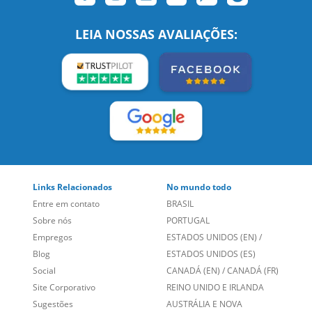
Links Relacionados
No mundo todo
Entre em contato
BRASIL
Sobre nós
PORTUGAL
Empregos
ESTADOS UNIDOS (EN)
/
Blog
ESTADOS UNIDOS (ES)
Social
CANADÁ (EN)
/
CANADÁ (FR)
Site Corporativo
REINO UNIDO E IRLANDA
Sugestões
AUSTRÁLIA E NOVA
Folheto dos Cursos de
ZELÂNDIA
Idiomas
ALEMANHA
Mapa do site
ESPANHA
Política de Privacidade
FRANCIA