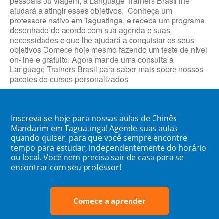
pessoais ou viagem, a Language Trainers Brasil lhe
ajudará a atingir esses objetivos, Conheça um
professore nativo em Taguatinga, e receba um programa
desenhado de acordo com sua agenda e suas
necessidades e que lhe ajudará a conquistar os seus
objetivos Comece hoje mesmo fazendo um teste de nível
on-line e gratuito. Agora mande uma consulta à
Language Trainers Brasil para saber mais sobre nossos
pacotes de cursos personalizados
Inscreva-se
hoje para nossas aulas de Chinês
Mandarim em Taguatinga! Agende suas aulas
quando quiser, para que você sempre encontre
tempo para estudar, independentemente do horário
ou local. Você nem precisa sair de casa para se
encontrar com seu professor!
Comece a aprender