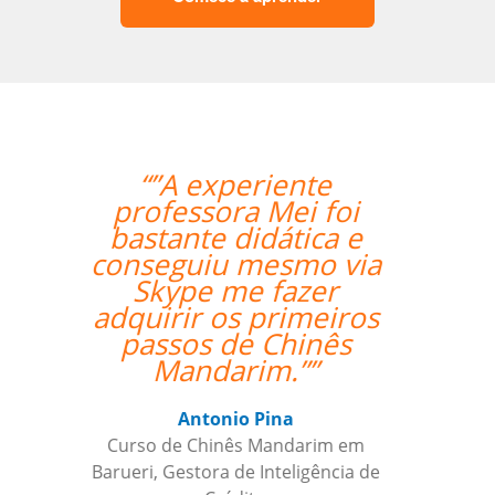
“”Everything went
excellently! The
teacher/student
relationship has
already been
established, and it's a
very positive one for
me.””
Miguel Moneró
Curso de Inglês em Rio de Janeiro