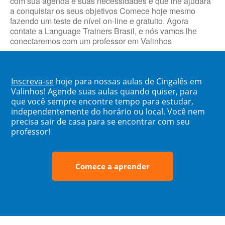
com sua agenda e suas necessidades e que lhe ajudará
a conquistar os seus objetivos Comece hoje mesmo
fazendo um teste de nível on-line e gratuito. Agora
contate a Language Trainers Brasil, e nós vamos lhe
conectaremos com um professor em Valinhos
Inscreva-se
hoje para nossas aulas de Cingalês em
Valinhos! Agende suas aulas quando quiser, para
que você sempre encontre tempo para estudar,
independentemente do horário ou local. Você nem
precisa sair de casa para se encontrar com seu
professor!
Comece a aprender