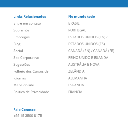
Links Relacionados
No mundo todo
Entre em contato
BRASIL
Sobre nós
PORTUGAL
Empregos
ESTADOS UNIDOS (EN)
/
Blog
ESTADOS UNIDOS (ES)
Social
CANADÁ (EN)
/
CANADÁ (FR)
Site Corporativo
REINO UNIDO E IRLANDA
Sugestões
AUSTRÁLIA E NOVA
Folheto dos Cursos de
ZELÂNDIA
Idiomas
ALEMANHA
Mapa do site
ESPANHA
Política de Privacidade
FRANCIA
Fale Conosco
+55 15 3500 8175
Alameda Vicente Pinzon, 173 - 4º andar, Vila Olímpia - São
Paulo/SP CEP 04547-130