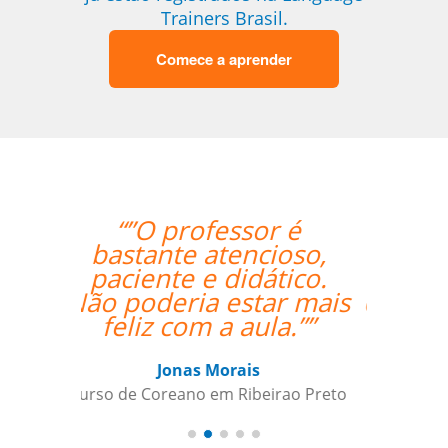
Trainers Brasil.
Comece a aprender
“”A experiente
professora Mei foi
bastante didática e
conseguiu mesmo via
Skype me fazer
adquirir os primeiros
passos de Chinês
Mandarim.””
Antonio Pina