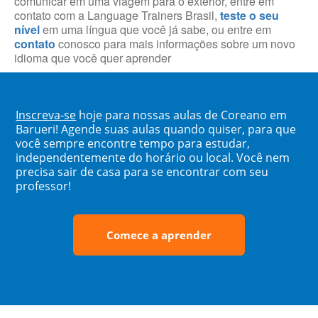
comunicar em uma viagem para o exterior, entre em
contato com a Language Trainers Brasil,
teste o seu
nível
em uma língua que você já sabe, ou entre em
contato
conosco para mais informações sobre um novo
idioma que você quer aprender
Inscreva-se
hoje para nossas aulas de Coreano em
Barueri! Agende suas aulas quando quiser, para que
você sempre encontre tempo para estudar,
independentemente do horário ou local. Você nem
precisa sair de casa para se encontrar com seu
professor!
Comece a aprender