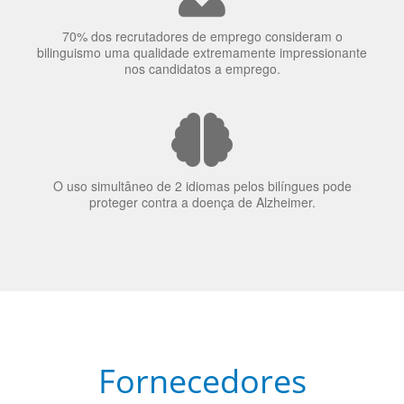
A língua que as pessoas falam molda a maneira como
elas veem o mundo
70% dos recrutadores de emprego consideram o
bilinguismo uma qualidade extremamente impressionante
nos candidatos a emprego.
O uso simultâneo de 2 idiomas pelos bilíngues pode
proteger contra a doença de Alzheimer.