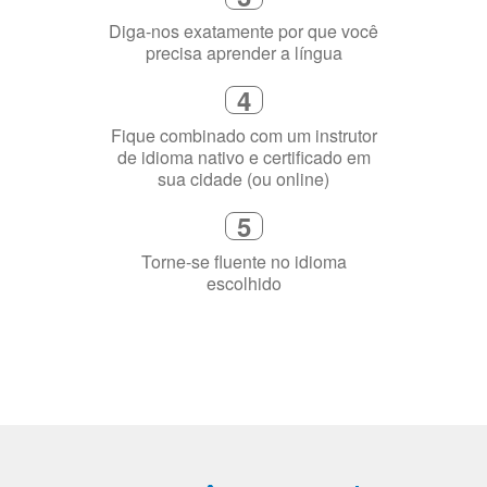
2
Selecione uma duração de curso
flexível que se ajuste à sua agenda
3
Diga-nos exatamente por que você
precisa aprender a língua
4
Fique combinado com um instrutor
de idioma nativo e certificado em
sua cidade (ou online)
5
Torne-se fluente no idioma
escolhido