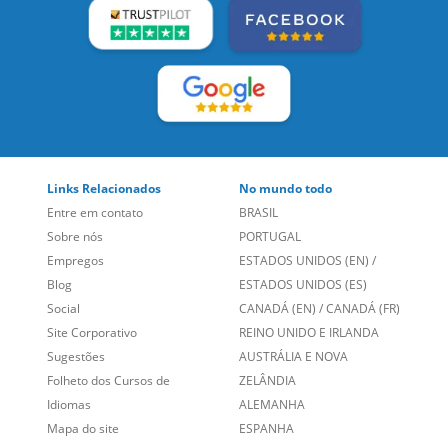
Links Relacionados
No mundo todo
Entre em contato
BRASIL
Sobre nós
PORTUGAL
Empregos
ESTADOS UNIDOS (EN)
/
Blog
ESTADOS UNIDOS (ES)
Social
CANADÁ (EN)
/
CANADÁ (FR)
Site Corporativo
REINO UNIDO E IRLANDA
Sugestões
AUSTRÁLIA E NOVA
Folheto dos Cursos de
ZELÂNDIA
Idiomas
ALEMANHA
Mapa do site
ESPANHA
Política de Privacidade
FRANCIA