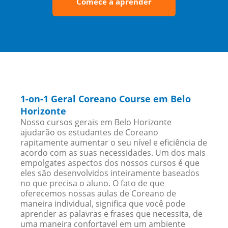
Comece a aprender
1-on-1 Geral Coreano Course em Belo
Horizonte
Nosso cursos gerais em Belo Horizonte
ajudarão os estudantes de Coreano
rapitamente aumentar o seu nível e eficiência de
acordo com as suas necessidades. Um dos mais
empolgates aspectos dos nossos cursos é que
eles são desenvolvidos inteiramente baseados
no que precisa o aluno. O fato de que
oferecemos nossas aulas de Coreano de
maneira individual, significa que você pode
aprender as palavras e frases que necessita, de
uma maneira confortavel em um ambiente