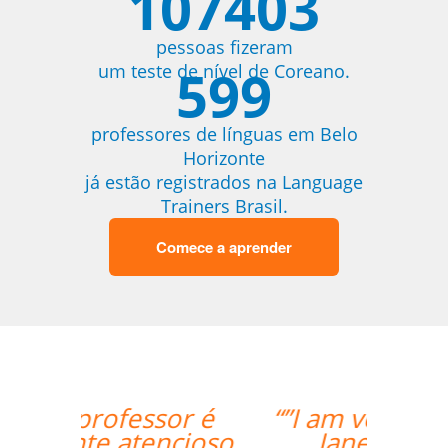
107403
pessoas fizeram
599
um teste de nível de Coreano.
professores de línguas em Belo
Horizonte
já estão registrados na Language
Trainers Brasil.
Comece a aprender
“”I am very happy with
Jane, I love our