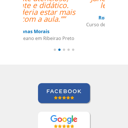
lessons.””
Roland Tschanz
Curso de em Belo Horizonte