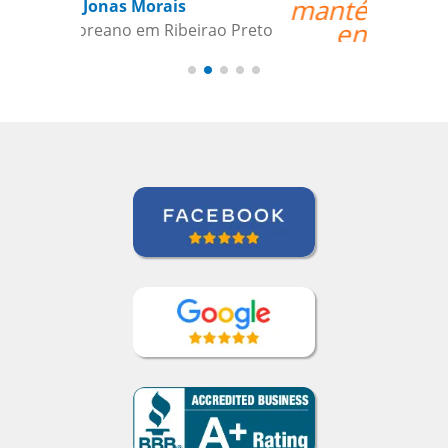
mantém envolvidos e
encorajados a
continuar o nosso
objetivo de aprender
espanhol.””
Linda Hampton
Curso de Espanhol em Houston, NCC