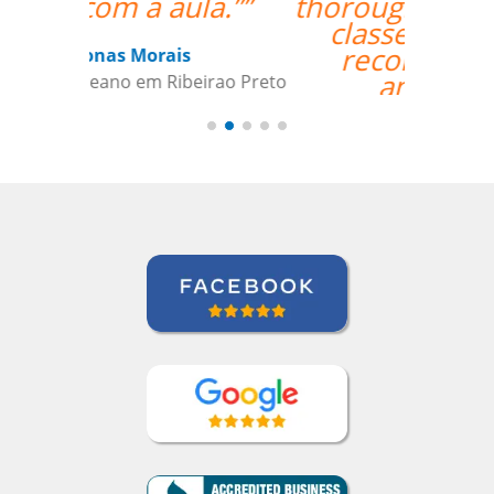
thoroughly enjoyed my
classes and would
recommend her
anytime. ””
Roland Tschanz
Curso de Português em Manaus