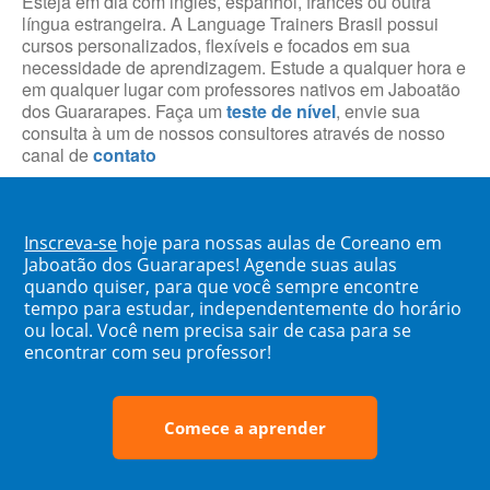
Esteja em dia com inglês, espanhol, francês ou outra
língua estrangeira. A Language Trainers Brasil possui
cursos personalizados, flexíveis e focados em sua
necessidade de aprendizagem. Estude a qualquer hora e
em qualquer lugar com professores nativos em Jaboatão
dos Guararapes. Faça um
teste de nível
, envie sua
consulta à um de nossos consultores através de nosso
canal de
contato
Inscreva-se
hoje para nossas aulas de Coreano em
Jaboatão dos Guararapes! Agende suas aulas
quando quiser, para que você sempre encontre
tempo para estudar, independentemente do horário
ou local. Você nem precisa sair de casa para se
encontrar com seu professor!
Comece a aprender