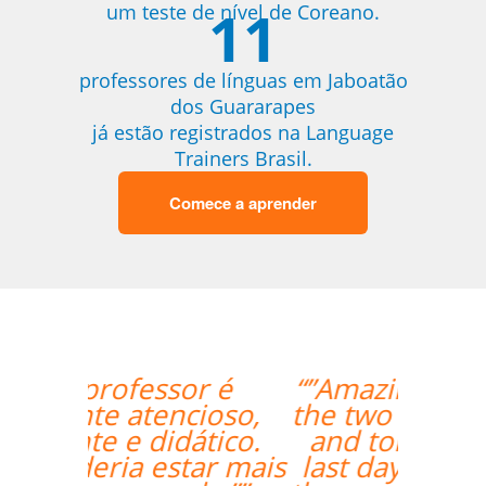
11
um teste de nível de Coreano.
professores de línguas em Jaboatão
dos Guararapes
já estão registrados na Language
Trainers Brasil.
Comece a aprender
“”Amazing how quickly
the two weeks went by
and tomorrow is my
last day with Milena. I