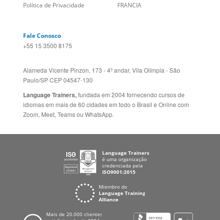
Site Corporativo
REINO UNIDO E IRLANDA
Sugestões
AUSTRÁLIA E NOVA
Folheto dos Cursos de
ZELÂNDIA
Idiomas
ALEMANHA
Mapa do site
ESPANHA
Política de Privacidade
FRANCIA
Fale Conosco
+55 15 3500 8175
Alameda Vicente Pinzon, 173 - 4º andar, Vila Olímpia - São
Paulo/SP CEP 04547-130
Language Trainers,
fundada em 2004 fornecendo cursos de
idiomas em mais de 60 cidades em todo o Brasil e Online com
Zoom, Meet, Teams ou WhatsApp.