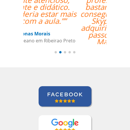
professora Mei foi
bastante didática e
conseguiu mesmo via
Skype me fazer
adquirir os primeiros
passos de Chinês
Mandarim.””
Antonio Pina
Curso de Chinês Mandarim em
Barueri, Gestora de Inteligência de
Crédito