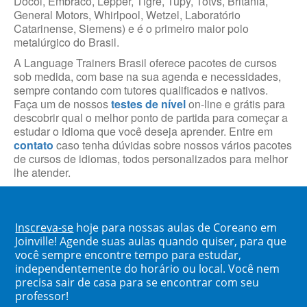
Docol, Embraco, Lepper, Tigre, Tupy, Totvs, Britânia,
General Motors, Whirlpool, Wetzel, Laboratório
Catarinense, Siemens) e é o primeiro maior polo
metalúrgico do Brasil.
A Language Trainers Brasil oferece pacotes de cursos
sob medida, com base na sua agenda e necessidades,
sempre contando com tutores qualificados e nativos.
Faça um de nossos
testes de nível
on-line e grátis para
descobrir qual o melhor ponto de partida para começar a
estudar o idioma que você deseja aprender. Entre em
contato
caso tenha dúvidas sobre nossos vários pacotes
de cursos de idiomas, todos personalizados para melhor
lhe atender.
Inscreva-se
hoje para nossas aulas de Coreano em
Joinville! Agende suas aulas quando quiser, para que
você sempre encontre tempo para estudar,
independentemente do horário ou local. Você nem
precisa sair de casa para se encontrar com seu
professor!