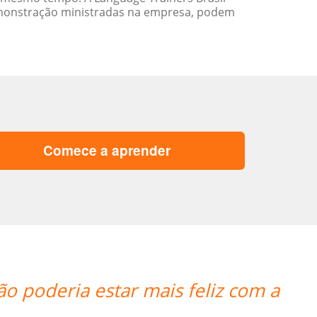
emonstração ministradas na empresa, podem
Comece a aprender
ila está absolutamente satisfeita por
ambém para a seleção de alguém que f