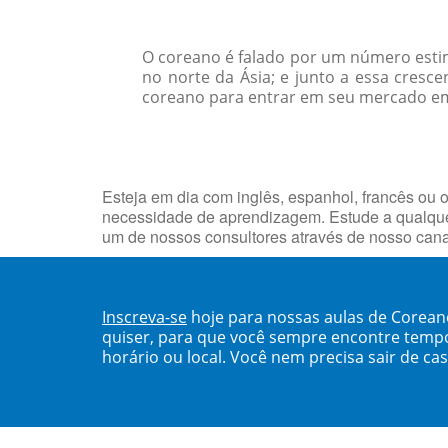
O coreano é falado por um número esti
no norte da Ásia; e junto a essa cres
coreano para entrar em seu mercado e
Esteja em dia com inglês, espanhol, francês ou o
necessidade de aprendizagem. Estude a qualque
um de nossos consultores através de nosso can
Inscreva-se
hoje para nossas aulas de Corea
quiser, para que você sempre encontre temp
horário ou local. Você nem precisa sair de ca