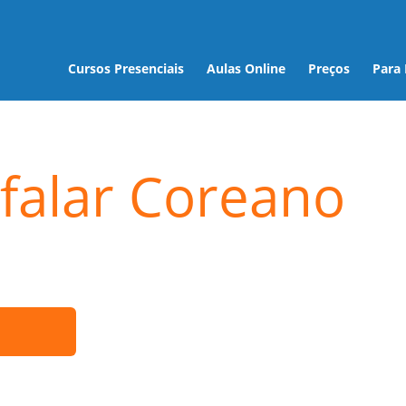
Cursos Presenciais
Aulas Online
Preços
Para
falar Coreano
ó