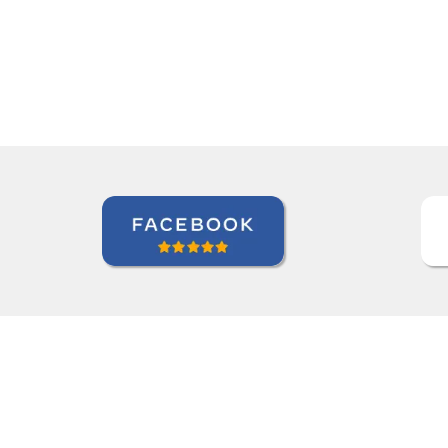
Jonas Morais
Curso de Coreano em Ribeirao Preto