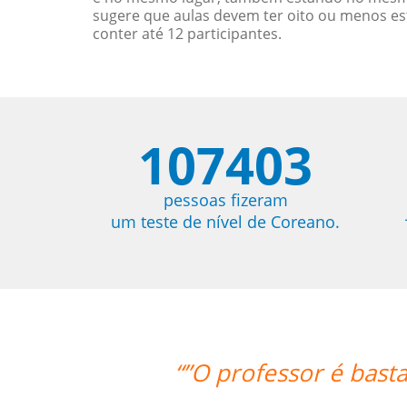
sugere que aulas devem ter oito ou menos e
conter até 12 participantes.
107403
pessoas fizeram
um teste de nível de Coreano.
te atencioso, paciente e didático. Nã
aula.””