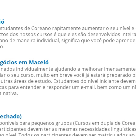
ió
studantes de Coreano rapitamente aumentar o seu nível e e
os dos nossos cursos é que eles são desenvolvidos inteir
no de maneira individual, significa que você pode aprender
o.
egócios em Maceió
sinados individualmente ajudando a melhorar imensamente
iciar o seu curso, muito em breve você já estará preparado
outras áreas de estudo. Estudantes do nível iniciante dev
ticas para entender e responder um e-mail, bem como um ní
 nativa.
fechado)
oníveis para pequenos grupos (Cursos em dupla de Corea
rticipantes devem ter as mesmas necessidades linguística
nível. Todos os participantes devem ser matriculados ao