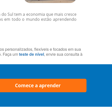
 do Sul tem a economia que mais cresce
ários em todo o mundo estão aprendendo
sos personalizados, flexíveis e focados em sua
ó. Faça um
teste de nível
, envie sua consulta à
Comece a aprender