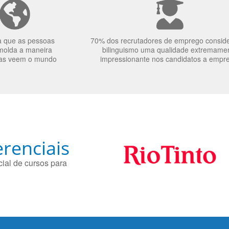
a que as pessoas
70% dos recrutadores de emprego consid
molda a maneira
bilinguismo uma qualidade extremame
as veem o mundo
impressionante nos candidatos a empr
renciais
ial de cursos para