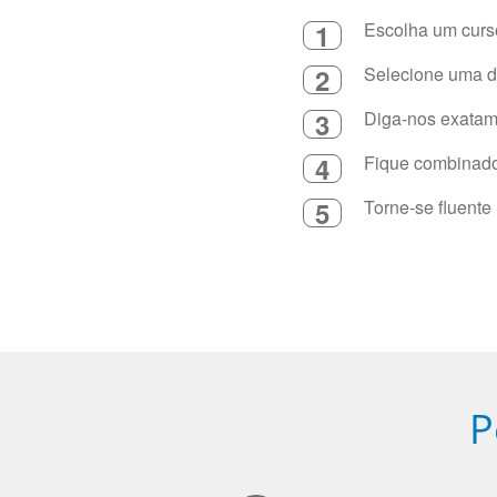
1
Escolha um curso
2
Selecione uma du
3
Diga-nos exatame
4
Fique combinado 
5
Torne-se fluente
P