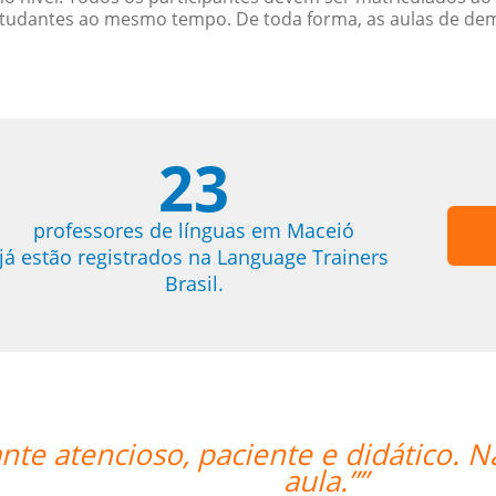
studantes ao mesmo tempo. De toda forma, as aulas de d
23
professores de línguas em Maceió
já estão registrados na Language Trainers
Brasil.
o poderia estar mais feliz com a
“”L
t