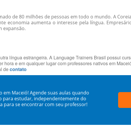
mado de 80 milhões de pessoas em todo o mundo. A Coreia
cente economia aumenta o interesse pela língua. Empres
m expansão.
utra língua estrangeira. A Language Trainers Brasil possui cur
r hora e em qualquer lugar com professores nativos em Macei
al de
contato
no em Maceió! Agende suas aulas quando
o para estudar, independentemente do
sa para se encontrar com seu professor!