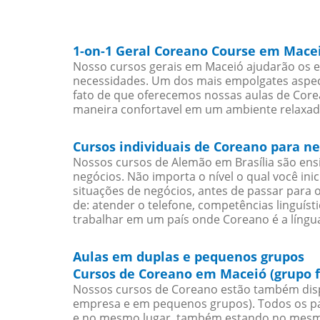
1-on-1 Geral Coreano Course em Mace
Nosso cursos gerais em Maceió ajudarão os e
necessidades. Um dos mais empolgates aspect
fato de que oferecemos nossas aulas de Corea
maneira confortavel em um ambiente relaxad
Cursos individuais de Coreano para n
Nossos cursos de Alemão em Brasília são en
negócios. Não importa o nível o qual você in
situações de negócios, antes de passar para 
de: atender o telefone, competências linguís
trabalhar em um país onde Coreano é a língua
Aulas em duplas e pequenos grupos
Cursos de Coreano em Maceió (grupo 
Nossos cursos de Coreano estão também disp
empresa e em pequenos grupos). Todos os pa
e no mesmo lugar, também estando no mesmo 