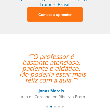
Trainers Brasil.
Comece a aprender
“”Everything is going
amazing! Thanks so
much for your help!””
Nathan Miller
Curso de em Manaus