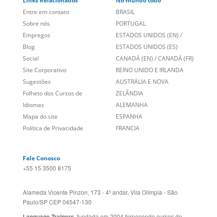
Sobre nós
PORTUGAL
Empregos
ESTADOS UNIDOS (EN)
/
Blog
ESTADOS UNIDOS (ES)
Social
CANADÁ (EN)
/
CANADÁ (FR)
Site Corporativo
REINO UNIDO E IRLANDA
Sugestões
AUSTRÁLIA E NOVA
Folheto dos Cursos de
ZELÂNDIA
Idiomas
ALEMANHA
Mapa do site
ESPANHA
Política de Privacidade
FRANCIA
Fale Conosco
+55 15 3500 8175
Alameda Vicente Pinzon, 173 - 4º andar, Vila Olímpia - São
Paulo/SP CEP 04547-130
Language Trainers,
fundada em 2004 fornecendo cursos de
idiomas em mais de 60 cidades em todo o Brasil e Online com
Zoom, Meet, Teams ou WhatsApp.