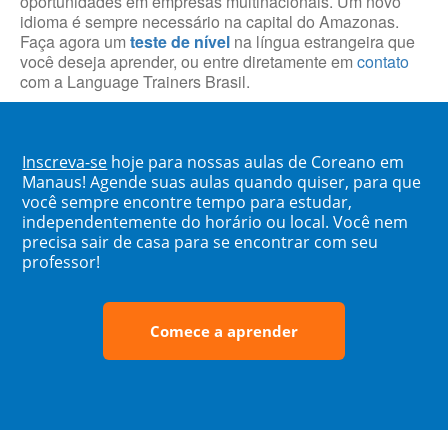
oportunidades em empresas multinacionais. Um novo
idioma é sempre necessário na capital do Amazonas.
Faça agora um
teste de nível
na língua estrangeira que
você deseja aprender, ou entre diretamente em
contato
com a Language Trainers Brasil.
Inscreva-se
hoje para nossas aulas de Coreano em
Manaus! Agende suas aulas quando quiser, para que
você sempre encontre tempo para estudar,
independentemente do horário ou local. Você nem
precisa sair de casa para se encontrar com seu
professor!
Comece a aprender