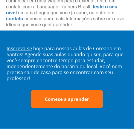
comunicar em uma viagem para o exterior, entre em
contato com a Language Trainers Brasil,
teste o seu
nível
em uma língua que você já sabe, ou entre em
contato
conosco para mais informações sobre um novo
idioma que você quer aprender.
Inscreva-se
hoje para nossas aulas de Coreano em
Santos! Agende suas aulas quando quiser, para que
você sempre encontre tempo para estudar,
independentemente do horário ou local. Você nem
precisa sair de casa para se encontrar com seu
professor!
Comece a aprender