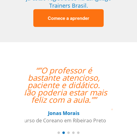
Trainers Brasil.
Comece a aprender
“”The class with Ivo
went well. He knows
his stuff and is very
helpful. He replies
quickly outside class
hours as well if I have
questions. ””
Indra Maya Gurung
Curso de Português em Santos