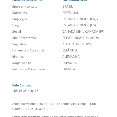
Links Relacionados
No mundo todo
Entre em contato
BRASIL
Sobre nós
PORTUGAL
Empregos
ESTADOS UNIDOS (EN)
/
Blog
ESTADOS UNIDOS (ES)
Social
CANADÁ (EN)
/
CANADÁ (FR)
Site Corporativo
REINO UNIDO E IRLANDA
Sugestões
AUSTRÁLIA E NOVA
Folheto dos Cursos de
ZELÂNDIA
Idiomas
ALEMANHA
Mapa do site
ESPANHA
Política de Privacidade
FRANCIA
Fale Conosco
+55 15 3500 8175
Alameda Vicente Pinzon, 173 - 4º andar, Vila Olímpia - São