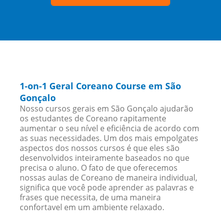
1-on-1 Geral Coreano Course em São
Gonçalo
Nosso cursos gerais em São Gonçalo ajudarão
os estudantes de Coreano rapitamente
aumentar o seu nível e eficiência de acordo com
as suas necessidades. Um dos mais empolgates
aspectos dos nossos cursos é que eles são
desenvolvidos inteiramente baseados no que
precisa o aluno. O fato de que oferecemos
nossas aulas de Coreano de maneira individual,
significa que você pode aprender as palavras e
frases que necessita, de uma maneira
confortavel em um ambiente relaxado.