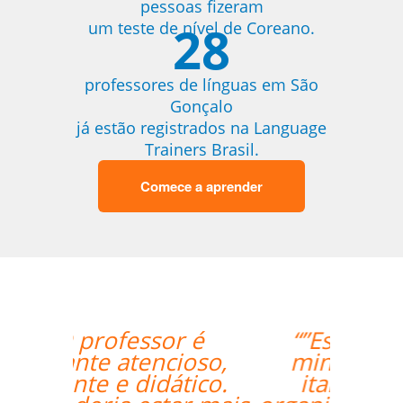
pessoas fizeram
28
um teste de nível de Coreano.
professores de línguas em São
Gonçalo
já estão registrados na Language
Trainers Brasil.
Comece a aprender
“”Estou amando
minhas aulas de
italiano, muito