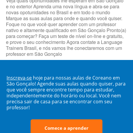
Veja quais oportunidades lhe esperam em São Gonçalo
e no exterior Aprenda uma nova língua e abra-se para
novas opotunidades no Brasil e em todo o mundo
Marque as suas aulas para onde e quando você quiser.
Foque no que você quer aprender com um professor
nativo e altamente qualificado em São Gonçalo Pronto(a)
para começar? Faça um teste de nível on-line e gratuito,
e prove o seu conhecimento Agora contate a Language
Trainers Brasil, e nós vamos lhe conectaremos com um
professor em São Gonçalo
Inscreva-se
hoje para nossas aulas de Coreano em
São Gonçalo! Agende suas aulas quando quiser, para
que você sempre encontre tempo para estudar,
independentemente do horário ou local. Você nem
precisa sair de casa para se encontrar com seu
professor!
Comece a aprender