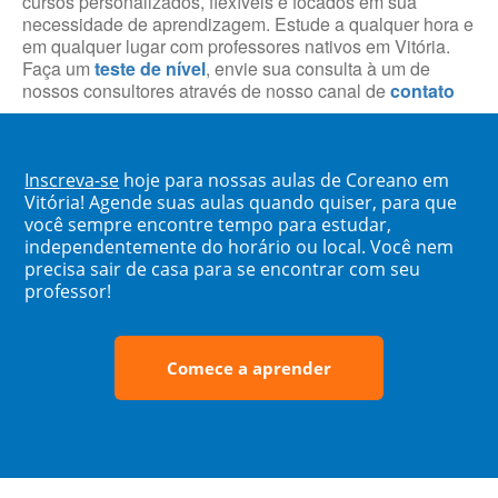
cursos personalizados, flexíveis e focados em sua
necessidade de aprendizagem. Estude a qualquer hora e
em qualquer lugar com professores nativos em Vitória.
Faça um
teste de nível
, envie sua consulta à um de
nossos consultores através de nosso canal de
contato
Inscreva-se
hoje para nossas aulas de Coreano em
Vitória! Agende suas aulas quando quiser, para que
você sempre encontre tempo para estudar,
independentemente do horário ou local. Você nem
precisa sair de casa para se encontrar com seu
professor!
Comece a aprender