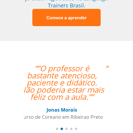
Trainers Brasil.
Comece a aprender
“”O fato do Gustavo ser
um falante nativo
ajudou nas correções
das pronúncias.””
Gilvana Soledade
Curso de Inglês em Belém