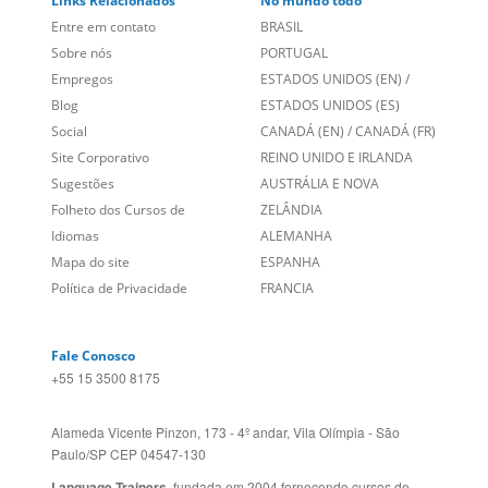
Entre em contato
BRASIL
Sobre nós
PORTUGAL
Empregos
ESTADOS UNIDOS (EN)
/
Blog
ESTADOS UNIDOS (ES)
Social
CANADÁ (EN)
/
CANADÁ (FR)
Site Corporativo
REINO UNIDO E IRLANDA
Sugestões
AUSTRÁLIA E NOVA
Folheto dos Cursos de
ZELÂNDIA
Idiomas
ALEMANHA
Mapa do site
ESPANHA
Política de Privacidade
FRANCIA
Fale Conosco
+55 15 3500 8175
Alameda Vicente Pinzon, 173 - 4º andar, Vila Olímpia - São
Paulo/SP CEP 04547-130
Language Trainers,
fundada em 2004 fornecendo cursos de
idiomas em mais de 60 cidades em todo o Brasil e Online com