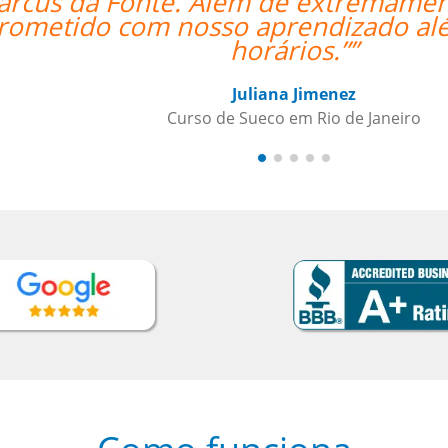
o para as aulas, ele se
“”O f
descendente com nossos