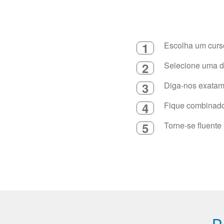
1
Escolha um curso
2
Selecione uma du
3
Diga-nos exatame
4
Fique combinado 
5
Torne-se fluente