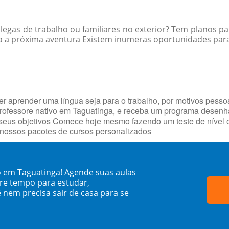
egas de trabalho ou familiares no exterior? Tem planos par
a a próxima aventura Existem inumeras oportunidades para p
r aprender uma língua seja para o trabalho, por motivos pesso
 professore nativo em Taguatinga, e receba um programa dese
 seus objetivos Comece hoje mesmo fazendo um teste de nível o
 nossos pacotes de cursos personalizados
o em Taguatinga! Agende suas aulas
re tempo para estudar,
 nem precisa sair de casa para se