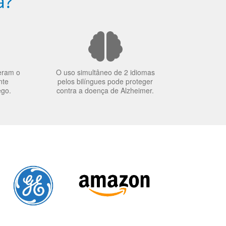
a?
eram o
O uso simultâneo de 2 idiomas
nte
pelos bilíngues pode proteger
ego.
contra a doença de Alzheimer.