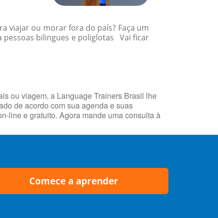
a viajar ou morar fora do país? Faça um
essoas bilingues e poliglotas Vai ficar
ais ou viagem, a Language Trainers Brasil lhe
nhado de acordo com sua agenda e suas
n-line e gratuito. Agora mande uma consulta à
Comece a aprender