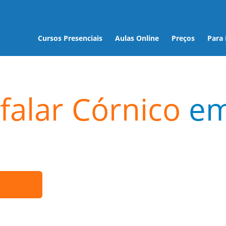
Cursos Presenciais
Aulas Online
Preços
Para
falar Córnico
e
a