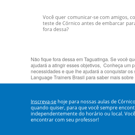
Você quer comunicar-se com amigos, col
teste de Córnico antes de embarcar par
fora dessa?
Não fique fora dessa em Taguatinga. Se você que
ajudará a atingir esses objetivos, Conheça um
necessidades e que lhe ajudará a conquistar os
Language Trainers Brasil para saber mais sobre
Inscreva-se
hoje para nossas aulas de Córnic
quando quiser, para que você sempre encont
independentemente do horário ou local. Você
encontrar com seu professor!