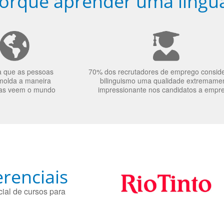
orquê aprender uma língu
a que as pessoas
70% dos recrutadores de emprego consid
molda a maneira
bilinguismo uma qualidade extremame
as veem o mundo
impressionante nos candidatos a empr
renciais
ial de cursos para