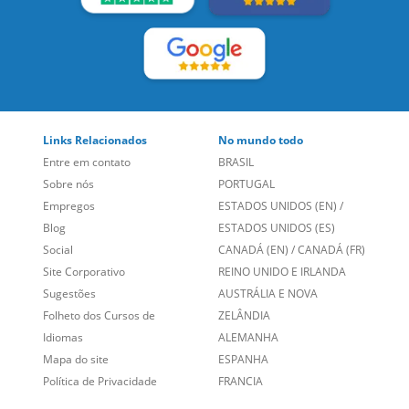
Links Relacionados
No mundo todo
Entre em contato
BRASIL
Sobre nós
PORTUGAL
Empregos
ESTADOS UNIDOS (EN)
/
Blog
ESTADOS UNIDOS (ES)
Social
CANADÁ (EN)
/
CANADÁ (FR)
Site Corporativo
REINO UNIDO E IRLANDA
Sugestões
AUSTRÁLIA E NOVA
Folheto dos Cursos de
ZELÂNDIA
Idiomas
ALEMANHA
Mapa do site
ESPANHA
Política de Privacidade
FRANCIA