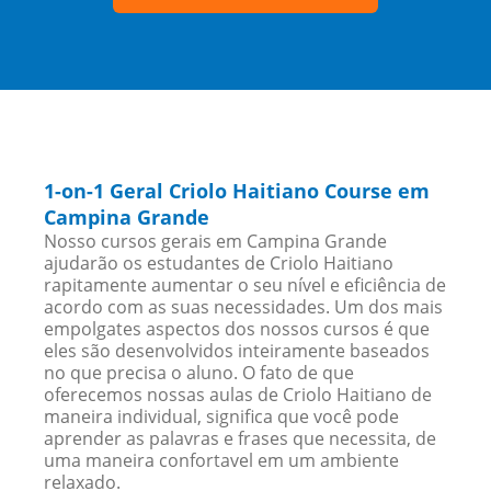
1-on-1 Geral Criolo Haitiano Course em
Campina Grande
Nosso cursos gerais em Campina Grande
ajudarão os estudantes de Criolo Haitiano
rapitamente aumentar o seu nível e eficiência de
acordo com as suas necessidades. Um dos mais
empolgates aspectos dos nossos cursos é que
eles são desenvolvidos inteiramente baseados
no que precisa o aluno. O fato de que
oferecemos nossas aulas de Criolo Haitiano de
maneira individual, significa que você pode
aprender as palavras e frases que necessita, de
uma maneira confortavel em um ambiente
relaxado.