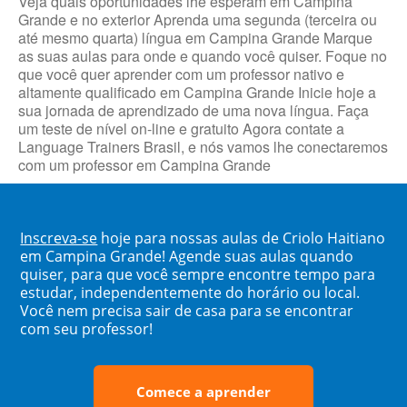
Veja quais oportunidades lhe esperam em Campina
Grande e no exterior Aprenda uma segunda (terceira ou
até mesmo quarta) língua em Campina Grande Marque
as suas aulas para onde e quando você quiser. Foque no
que você quer aprender com um professor nativo e
altamente qualificado em Campina Grande Inicie hoje a
sua jornada de aprendizado de uma nova língua. Faça
um teste de nível on-line e gratuito Agora contate a
Language Trainers Brasil, e nós vamos lhe conectaremos
com um professor em Campina Grande
Inscreva-se
hoje para nossas aulas de Criolo Haitiano
em Campina Grande! Agende suas aulas quando
quiser, para que você sempre encontre tempo para
estudar, independentemente do horário ou local.
Você nem precisa sair de casa para se encontrar
com seu professor!
Comece a aprender