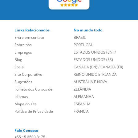
Links Relacionados
No mundo todo
Entre em contato
BRASIL
Sobre nós
PORTUGAL
Empregos
ESTADOS UNIDOS (EN)
/
Blog
ESTADOS UNIDOS (ES)
Social
CANADÁ (EN)
/
CANADÁ (FR)
Site Corporativo
REINO UNIDO E IRLANDA
Sugestões
AUSTRÁLIA E NOVA
Folheto dos Cursos de
ZELÂNDIA
Idiomas
ALEMANHA
Mapa do site
ESPANHA
Política de Privacidade
FRANCIA
Fale Conosco
+55 15 3500 8175
Alameda Vicente Pinzon, 173 - 4º andar, Vila Olímpia - São
Paulo/SP CEP 04547-130