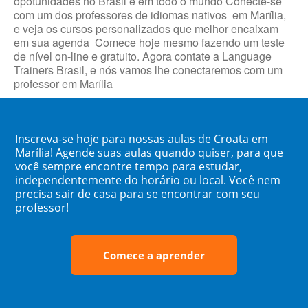
opotunidades no Brasil e em todo o mundo Conecte-se
com um dos professores de idiomas nativos em Marília,
e veja os cursos personalizados que melhor encaixam
em sua agenda Comece hoje mesmo fazendo um teste
de nível on-line e gratuito. Agora contate a Language
Trainers Brasil, e nós vamos lhe conectaremos com um
professor em Marília
Inscreva-se
hoje para nossas aulas de Croata em
Marília! Agende suas aulas quando quiser, para que
você sempre encontre tempo para estudar,
independentemente do horário ou local. Você nem
precisa sair de casa para se encontrar com seu
professor!
Comece a aprender