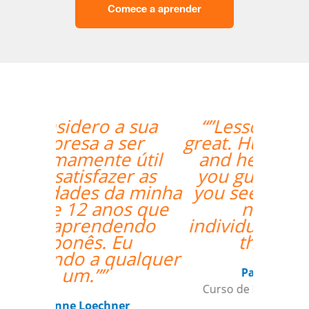
Comece a aprender
“”Lessons are going
great. Hugo is very nice
and helpful. I found
you guys online and
you seemed to fit my
needs for
individualized training
the best.””
Paul Rombach
Curso de Português em Recife