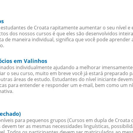
os
estudantes de Croata rapitamente aumentar o seu nível e e
os dos nossos cursos é que eles são desenvolvidos inteir
a de maneira individual, significa que você pode aprender a
o.
gócios em Valinhos
sinados individualmente ajudando a melhorar imensamente
iciar o seu curso, muito em breve você já estará preparado
outras áreas de estudo. Estudantes do nível iniciante dev
ticas para entender e responder um e-mail, bem como um ní
ativa.
fechado)
níveis para pequenos grupos (Cursos em dupla de Croata 
 devem ter as mesmas necessidades linguísticas, possibil
. Todos os participantes devem ser matriculados ao mesm