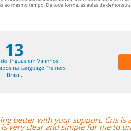
es ao mesmo tempo. De toda forma, as aulas de demonstr
13
 de línguas em Valinhos
trados na Language Trainers
Brasil.
t teacher for me; his teaching
“”
and.””