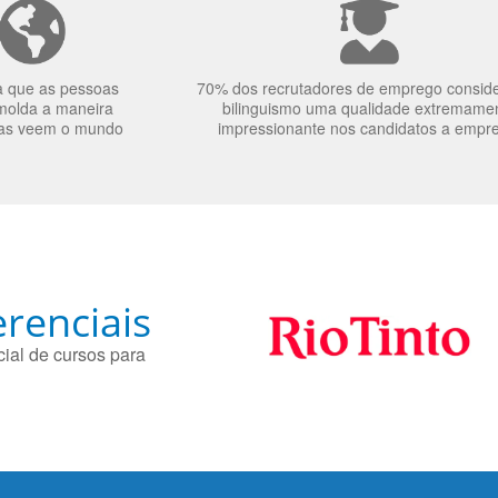
a que as pessoas
70% dos recrutadores de emprego consid
molda a maneira
bilinguismo uma qualidade extremame
as veem o mundo
impressionante nos candidatos a empr
renciais
ial de cursos para