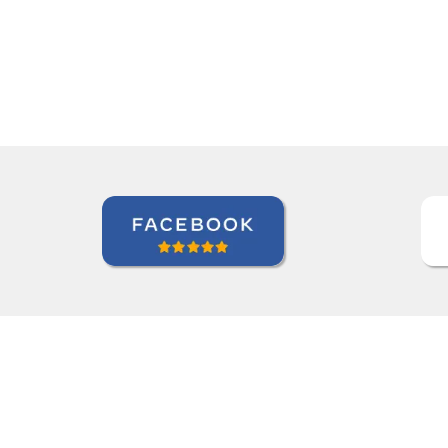
Maxx Okuyama
Curso de Português em Jundiaí, Sumidenso do Brasil