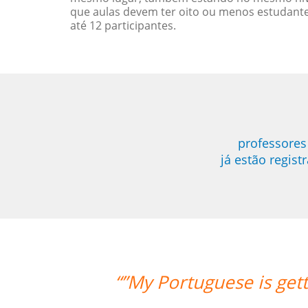
que aulas devem ter oito ou menos estudant
até 12 participantes.
professores
já estão regis
tter with your support. Cris is a grea
ry clear and simple for me to underst