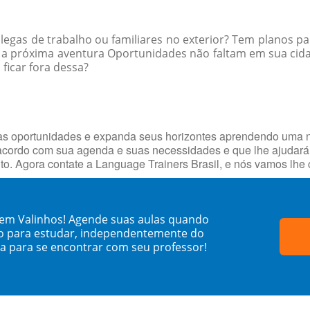
egas de trabalho ou familiares no exterior? Tem planos par
a a próxima aventura Oportunidades não faltam em sua ci
 ficar fora dessa?
vas oportunidades e expanda seus horizontes aprendendo uma 
cordo com sua agenda e suas necessidades e que lhe ajudará 
uito. Agora contate a Language Trainers Brasil, e nós vamos l
 em Valinhos! Agende suas aulas quando
o para estudar, independentemente do
sa para se encontrar com seu professor!