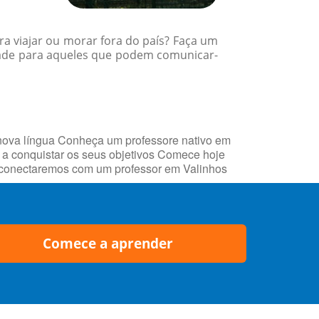
a viajar ou morar fora do país? Faça um
dade para aqueles que podem comunicar-
nova língua Conheça um professore nativo em
a conquistar os seus objetivos Comece hoje
he conectaremos com um professor em Valinhos
Comece a aprender