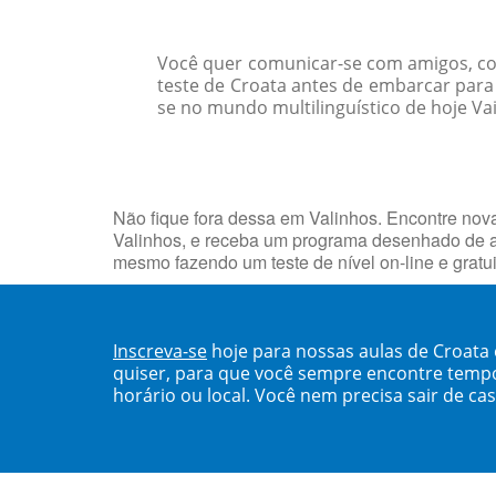
Você quer comunicar-se com amigos, col
teste de Croata antes de embarcar par
se no mundo multilinguístico de hoje Vai
Não fique fora dessa em Valinhos. Encontre no
Valinhos, e receba um programa desenhado de a
mesmo fazendo um teste de nível on-line e grat
Inscreva-se
hoje para nossas aulas de Croata
quiser, para que você sempre encontre temp
horário ou local. Você nem precisa sair de ca