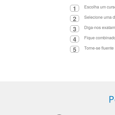
1
Escolha um curso
2
Selecione uma du
3
Diga-nos exatame
4
Fique combinado 
5
Torne-se fluente
P