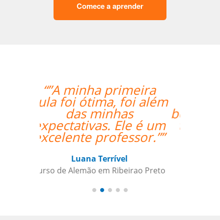
Comece a aprender
“”Angelica, minha
professora, fez um
bom trabalho trazendo
termos relacionados
aos negócios /
escritório, e as
ensinando de uma
forma prática e
incorporada com a
aprendizagem em
geral.””