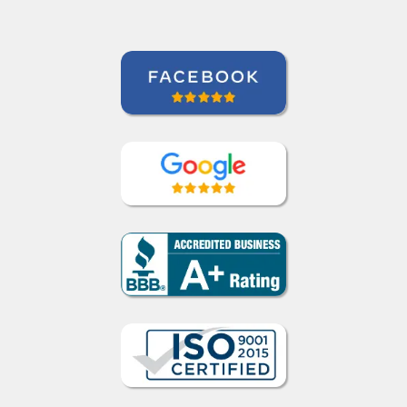
David Smith
Curso de Alemão em Portland,
Mecatrônica (TP / EMD), Daimler