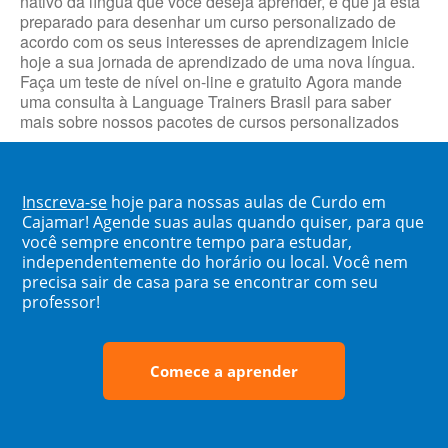
nativo da língua que você deseja aprender, e que já está
preparado para desenhar um curso personalizado de
acordo com os seus interesses de aprendizagem Inicie
hoje a sua jornada de aprendizado de uma nova língua.
Faça um teste de nível on-line e gratuito Agora mande
uma consulta à Language Trainers Brasil para saber
mais sobre nossos pacotes de cursos personalizados
Inscreva-se
hoje para nossas aulas de Curdo em
Cajamar! Agende suas aulas quando quiser, para que
você sempre encontre tempo para estudar,
independentemente do horário ou local. Você nem
precisa sair de casa para se encontrar com seu
professor!
Comece a aprender