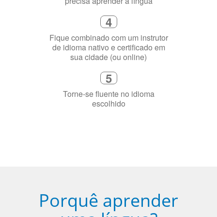
2
Selecione uma duração de curso
flexível que se ajuste à sua agenda
3
Diga-nos exatamente por que você
precisa aprender a língua
4
Fique combinado com um instrutor
de idioma nativo e certificado em
sua cidade (ou online)
5
Torne-se fluente no idioma
escolhido