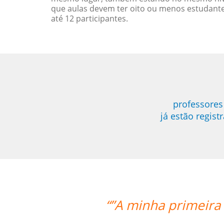
que aulas devem ter oito ou menos estudant
até 12 participantes.
professores
já estão regis
la foi ótima, foi além das minhas ex
professor.””