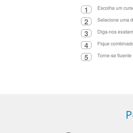
1
Escolha um curso
2
Selecione uma du
3
Diga-nos exatame
4
Fique combinado 
5
Torne-se fluente
P