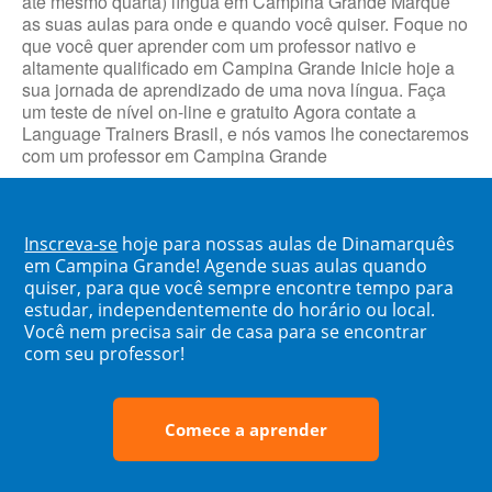
até mesmo quarta) língua em Campina Grande Marque
as suas aulas para onde e quando você quiser. Foque no
que você quer aprender com um professor nativo e
altamente qualificado em Campina Grande Inicie hoje a
sua jornada de aprendizado de uma nova língua. Faça
um teste de nível on-line e gratuito Agora contate a
Language Trainers Brasil, e nós vamos lhe conectaremos
com um professor em Campina Grande
Inscreva-se
hoje para nossas aulas de Dinamarquês
em Campina Grande! Agende suas aulas quando
quiser, para que você sempre encontre tempo para
estudar, independentemente do horário ou local.
Você nem precisa sair de casa para se encontrar
com seu professor!
Comece a aprender