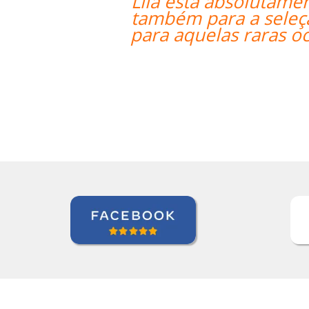
ita por ter um excelente professor de 
m que fala fluentemente russo para a
que a tradução pode beneficiar a aqu
Bem feito!””
Liya Kondratieva
Curso de Inglês em Orlando