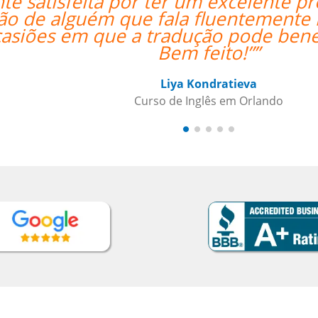
Inglês! Pontos positivos
“”Considero
judai ainda mais Lila,
filh
isição de vocabulário.