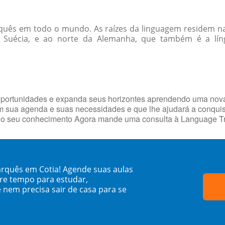
quês em todo o mundo. As raízes da linguagem residem na 
 Suécia, e ao norte da Alemanha, que também é a lín
 oportunidades e expanda seus horizontes aprendendo uma nova
sua agenda e suas necessidades e que lhe ajudará a conquist
ove o seu conhecimento Agora mande uma consulta à Language Tr
rquês em Cotia! Agende suas aulas
re tempo para estudar,
 nem precisa sair de casa para se