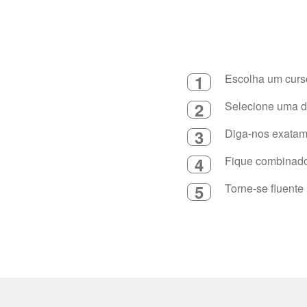
1
Escolha um curso
2
Selecione uma du
3
Diga-nos exatame
4
Fique combinado 
5
Torne-se fluente