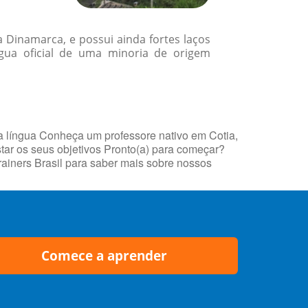
Dinamarca, e possui ainda fortes laços
gua oficial de uma minoria de origem
 língua Conheça um professore nativo em Cotia,
ar os seus objetivos Pronto(a) para começar?
ainers Brasil para saber mais sobre nossos
Comece a aprender