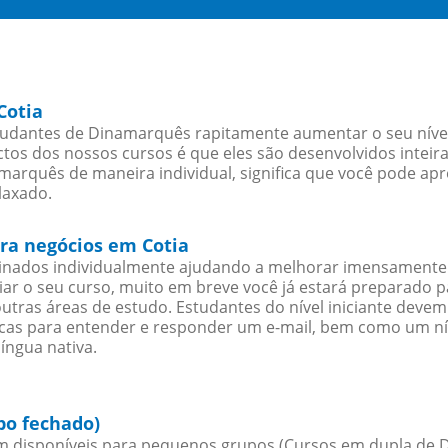
Cotia
tudantes de Dinamarquês rapitamente aumentar o seu nível 
os dos nossos cursos é que eles são desenvolvidos inteir
arquês de maneira individual, significa que você pode apre
laxado.
ra negócios em Cotia
sinados individualmente ajudando a melhorar imensamente
iciar o seu curso, muito em breve você já estará preparado
outras áreas de estudo. Estudantes do nível iniciante dev
ticas para entender e responder um e-mail, bem como um ní
íngua nativa.
po fechado)
 disponíveis para pequenos grupos (Cursos em dupla de