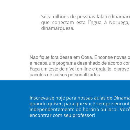
Seis milhões de pessoas falam dinamar
que conectam esta língua à Noruega,
dinamarquesa.
Não fique fora dessa em Cotia. Encontre novas
e receba um programa desenhado de acordo com 
Faça um teste de nível on-line e gratuito, e pr
pacotes de cursos personalizados
Inscreva-se
hoje para nossas aulas de Dinama
quando quiser, para que você sempre encont
independentemente do horário ou local. Você
encontrar com seu professor!