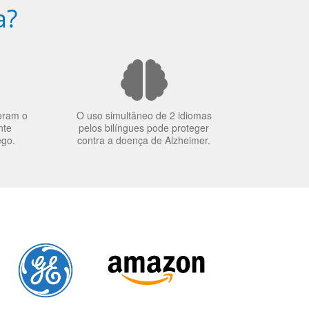
a?
eram o
O uso simultâneo de 2 idiomas
nte
pelos bilíngues pode proteger
ego.
contra a doença de Alzheimer.