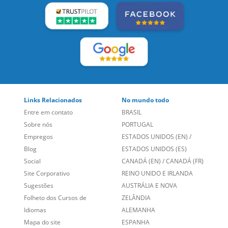
Links Relacionados
No mundo todo
Entre em contato
BRASIL
Sobre nós
PORTUGAL
Empregos
ESTADOS UNIDOS (EN)
/
Blog
ESTADOS UNIDOS (ES)
Social
CANADÁ (EN)
/
CANADÁ (FR)
Site Corporativo
REINO UNIDO E IRLANDA
Sugestões
AUSTRÁLIA E NOVA
Folheto dos Cursos de
ZELÂNDIA
Idiomas
ALEMANHA
Mapa do site
ESPANHA
Política de Privacidade
FRANCIA