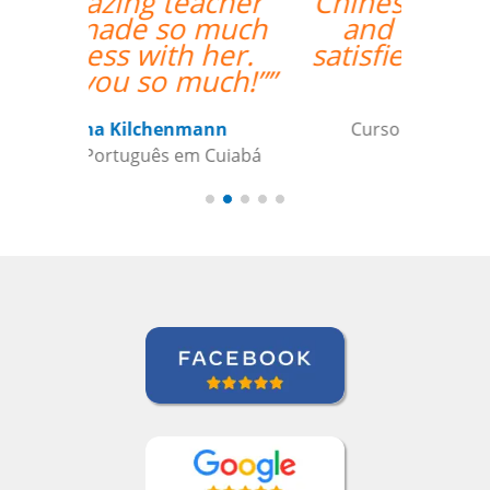
Chinese and English
and we're quite
satisfied with that. ””
Ziyi Pan
Curso de em São Paulo