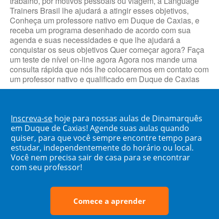
trabalho, por motivos pessoais ou viagem, a Language
Trainers Brasil lhe ajudará a atingir esses objetivos,
Conheça um professore nativo em Duque de Caxias, e
receba um programa desenhado de acordo com sua
agenda e suas necessidades e que lhe ajudará a
conquistar os seus objetivos Quer começar agora? Faça
um teste de nível on-line agora Agora nos mande uma
consulta rápida que nós lhe colocaremos em contato com
um professor nativo e qualificado em Duque de Caxias
Inscreva-se
hoje para nossas aulas de Dinamarquês
em Duque de Caxias! Agende suas aulas quando
quiser, para que você sempre encontre tempo para
estudar, independentemente do horário ou local.
Você nem precisa sair de casa para se encontrar
com seu professor!
Comece a aprender