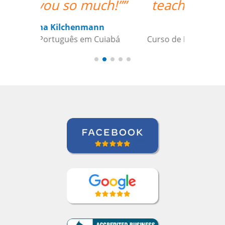
teacher for me. ””
Ami Alsh
Curso de Português em Belém