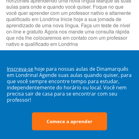
horizontes aprendendo uma nova língua Marque as suas
aulas para onde e quando você quiser. Foque no que
você quer aprender com um professor nativo e altamente
qualificado em Londrina Inicie hoje a sua jornada de
aprendizado de uma nova língua. Faça um teste de nível
on-line e gratuito Agora nos mande uma consulta rápida
que nós lhe colocaremos em contato com um professor
nativo e qualificado em Londrina
Inscreva-se
hoje para nossas aulas de Dinamarquês
em Londrina! Agende suas aulas quando quiser, para
que você sempre encontre tempo para estudar,
independentemente do horário ou local. Você nem
precisa sair de casa para se encontrar com seu
professor!
Comece a aprender