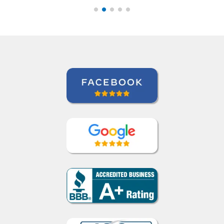
Thank you so much!””
Paloma Kilchenmann
Curso de Português em Cuiabá