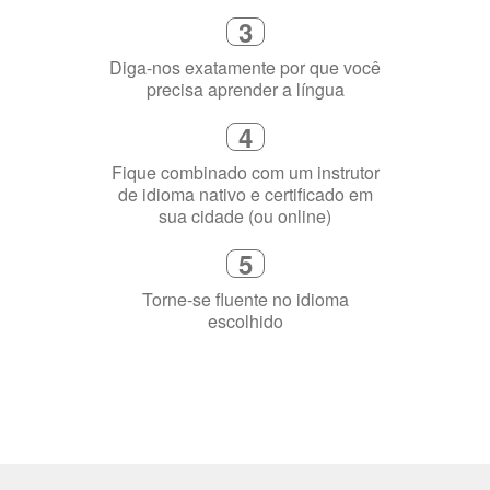
2
Selecione uma duração de curso
flexível que se ajuste à sua agenda
3
Diga-nos exatamente por que você
precisa aprender a língua
4
Fique combinado com um instrutor
de idioma nativo e certificado em
sua cidade (ou online)
5
Torne-se fluente no idioma
escolhido