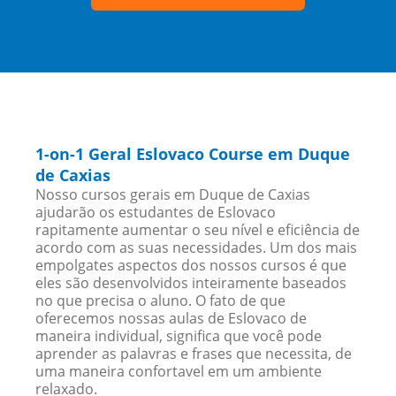
1-on-1 Geral Eslovaco Course em Duque
de Caxias
Nosso cursos gerais em Duque de Caxias
ajudarão os estudantes de Eslovaco
rapitamente aumentar o seu nível e eficiência de
acordo com as suas necessidades. Um dos mais
empolgates aspectos dos nossos cursos é que
eles são desenvolvidos inteiramente baseados
no que precisa o aluno. O fato de que
oferecemos nossas aulas de Eslovaco de
maneira individual, significa que você pode
aprender as palavras e frases que necessita, de
uma maneira confortavel em um ambiente
relaxado.