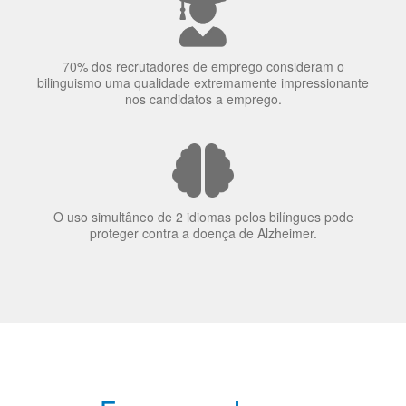
A língua que as pessoas falam molda a maneira como
elas veem o mundo
70% dos recrutadores de emprego consideram o
bilinguismo uma qualidade extremamente impressionante
nos candidatos a emprego.
O uso simultâneo de 2 idiomas pelos bilíngues pode
proteger contra a doença de Alzheimer.