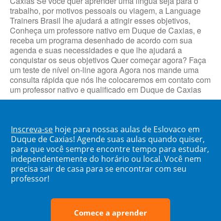
Caxias Se você quer aprender uma língua seja para o
trabalho, por motivos pessoais ou viagem, a Language
Trainers Brasil lhe ajudará a atingir esses objetivos,
Conheça um professore nativo em Duque de Caxias, e
receba um programa desenhado de acordo com sua
agenda e suas necessidades e que lhe ajudará a
conquistar os seus objetivos Quer começar agora? Faça
um teste de nível on-line agora Agora nos mande uma
consulta rápida que nós lhe colocaremos em contato com
um professor nativo e qualificado em Duque de Caxias
Inscreva-se
hoje para nossas aulas de Eslovaco em
Duque de Caxias! Agende suas aulas quando quiser,
para que você sempre encontre tempo para estudar,
independentemente do horário ou local. Você nem
precisa sair de casa para se encontrar com seu
professor!
Comece a aprender