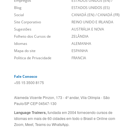
Links Relacionados
No mundo todo
Entre em contato
BRASIL
Sobre nós
PORTUGAL
Empregos
ESTADOS UNIDOS (EN)
/
Blog
ESTADOS UNIDOS (ES)
Social
CANADÁ (EN)
/
CANADÁ (FR)
Site Corporativo
REINO UNIDO E IRLANDA
Sugestões
AUSTRÁLIA E NOVA
Folheto dos Cursos de
ZELÂNDIA
Idiomas
ALEMANHA
Mapa do site
ESPANHA
Política de Privacidade
FRANCIA
Fale Conosco
+55 15 3500 8175
Alameda Vicente Pinzon, 173 - 4º andar, Vila Olímpia - São
Paulo/SP CEP 04547-130