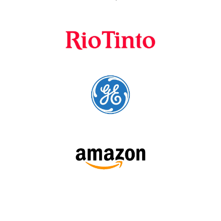
preferenciais
A Language Trainers é fornecedora preferencial de
cursos para