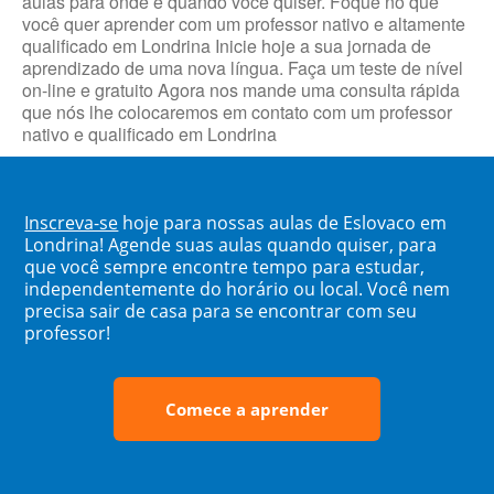
aulas para onde e quando você quiser. Foque no que
você quer aprender com um professor nativo e altamente
qualificado em Londrina Inicie hoje a sua jornada de
aprendizado de uma nova língua. Faça um teste de nível
on-line e gratuito Agora nos mande uma consulta rápida
que nós lhe colocaremos em contato com um professor
nativo e qualificado em Londrina
Inscreva-se
hoje para nossas aulas de Eslovaco em
Londrina! Agende suas aulas quando quiser, para
que você sempre encontre tempo para estudar,
independentemente do horário ou local. Você nem
precisa sair de casa para se encontrar com seu
professor!
Comece a aprender