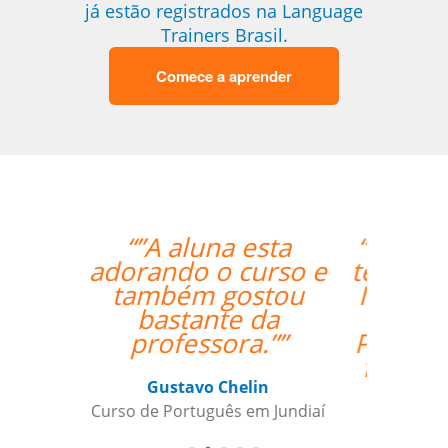
já estão registrados na Language
Trainers Brasil.
Comece a aprender
“”I really enjoyed Ana's
teaching style and I feel
I've really grown in my
confidence with
Portuguese.I'm looking
forward to continuing
my lessons.””
Zack Maher