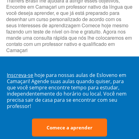
Trainers Brasil lhe ajudará a atingir esses objetivos,
Encontre em Camaçari um professor nativo da língua que
você deseja aprender, e que já está preparado para
desenhar um curso personalizado de acordo com os
seus interesses de aprendizagem Comece hoje mesmo
fazendo um teste de nível on-line e gratuito. Agora nos
mande uma consulta rápida que nós lhe colocaremos em
contato com um professor nativo e qualificado em
Camaçari
Inscreva-se
hoje para nossas aulas de Esloveno em
Camaçari! Agende suas aulas quando quiser, para
que você sempre encontre tempo para estudar,
independentemente do horário ou local. Você nem
precisa sair de casa para se encontrar com seu
professor!
Comece a aprender