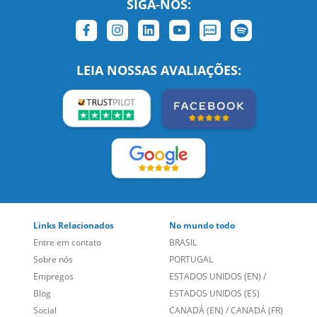
Links Relacionados
No mundo todo
Entre em contato
BRASIL
Sobre nós
PORTUGAL
Empregos
ESTADOS UNIDOS (EN)
/
Blog
ESTADOS UNIDOS (ES)
Social
CANADÁ (EN)
/
CANADÁ (FR)
Site Corporativo
REINO UNIDO E IRLANDA
Sugestões
AUSTRÁLIA E NOVA
Folheto dos Cursos de
ZELÂNDIA
Idiomas
ALEMANHA
Mapa do site
ESPANHA
Política de Privacidade
FRANCIA