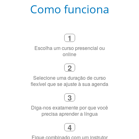
Escolha um curso presencial ou
online
2
Selecione uma duração de curso
flexível que se ajuste à sua agenda
3
Diga-nos exatamente por que você
precisa aprender a língua
4
Fique combinado com um instrutor
de idioma nativo e certificado em
sua cidade (ou online)
5
Torne-se fluente no idioma
escolhido