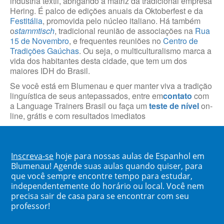
indústria têxtil, abrigando a matriz da tradicional empresa
Hering. É palco de edições anuais da Oktoberfest e da
Festitália
, promovida pelo núcleo italiano. Há também
o
stammtisch
, tradicional reunião de associações na
Rua
15 de Novembro
, e frequentes reuniões no
Centro de
Tradições Gaúchas
. Ou seja, o multiculturalismo marca a
vida dos habitantes desta cidade, que tem um dos
maiores IDH do Brasil.
Se você está em Blumenau e quer manter viva a tradição
linguística de seus antepassados, entre em
contato
com
a Language Trainers Brasil ou faça um
teste de nível
on-
line, grátis e com resultados imediatos
Inscreva-se
hoje para nossas aulas de Espanhol em
Blumenau! Agende suas aulas quando quiser, para
que você sempre encontre tempo para estudar,
independentemente do horário ou local. Você nem
precisa sair de casa para se encontrar com seu
professor!