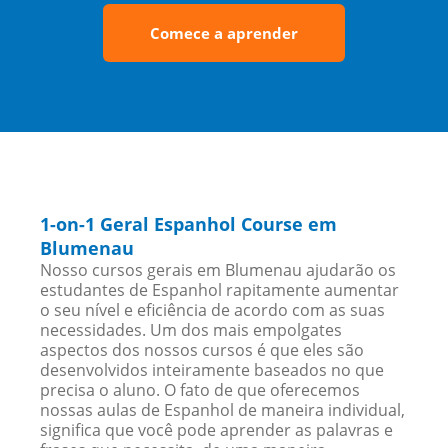
Comece a aprender
1-on-1 Geral Espanhol Course em
Blumenau
Nosso cursos gerais em Blumenau ajudarão os
estudantes de Espanhol rapitamente aumentar
o seu nível e eficiência de acordo com as suas
necessidades. Um dos mais empolgates
aspectos dos nossos cursos é que eles são
desenvolvidos inteiramente baseados no que
precisa o aluno. O fato de que oferecemos
nossas aulas de Espanhol de maneira individual,
significa que você pode aprender as palavras e