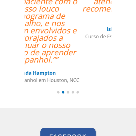
atenciosa. Super
recomendo o trabalho
dela.””
Isis Andreatta
Curso de Espanhol em Guarulhos