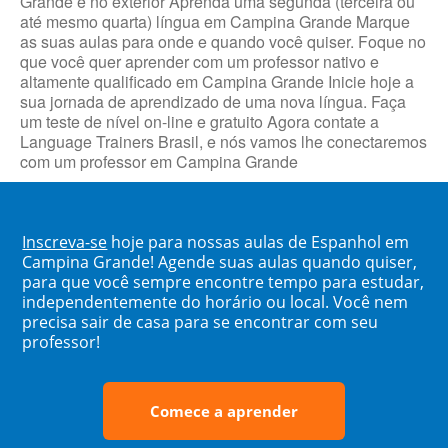
Grande e no exterior Aprenda uma segunda (terceira ou
até mesmo quarta) língua em Campina Grande Marque
as suas aulas para onde e quando você quiser. Foque no
que você quer aprender com um professor nativo e
altamente qualificado em Campina Grande Inicie hoje a
sua jornada de aprendizado de uma nova língua. Faça
um teste de nível on-line e gratuito Agora contate a
Language Trainers Brasil, e nós vamos lhe conectaremos
com um professor em Campina Grande
Inscreva-se
hoje para nossas aulas de Espanhol em
Campina Grande! Agende suas aulas quando quiser,
para que você sempre encontre tempo para estudar,
independentemente do horário ou local. Você nem
precisa sair de casa para se encontrar com seu
professor!
Comece a aprender