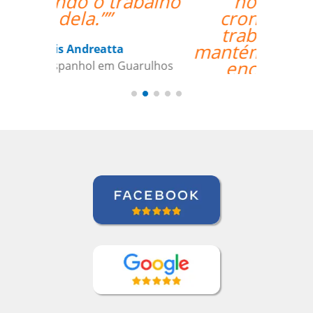
nosso louco
cronograma de
trabalho, e nos
mantém envolvidos e
encorajados a
continuar o nosso
objetivo de aprender
espanhol.””
Linda Hampton
Curso de Espanhol em Houston, NCC