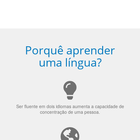
sua cidade (ou online)
5
Torne-se fluente no idioma
escolhido
Porquê aprender
uma língua?