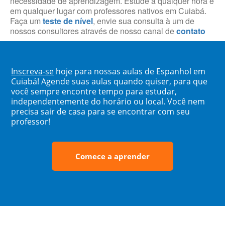
necessidade de aprendizagem. Estude a qualquer hora e
em qualquer lugar com professores nativos em Cuiabá.
Faça um
teste de nível
, envie sua consulta à um de
nossos consultores através de nosso canal de
contato
Inscreva-se
hoje para nossas aulas de Espanhol em
Cuiabá! Agende suas aulas quando quiser, para que
você sempre encontre tempo para estudar,
independentemente do horário ou local. Você nem
precisa sair de casa para se encontrar com seu
professor!
Comece a aprender