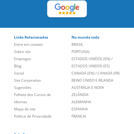
Entre em contato
BRASIL
Sobre nós
PORTUGAL
Empregos
ESTADOS UNIDOS (EN)
/
Blog
ESTADOS UNIDOS (ES)
Social
CANADÁ (EN)
/
CANADÁ (FR)
Site Corporativo
REINO UNIDO E IRLANDA
Sugestões
AUSTRÁLIA E NOVA
Folheto dos Cursos de
ZELÂNDIA
Idiomas
ALEMANHA
Mapa do site
ESPANHA
Política de Privacidade
FRANCIA
Fale Conosco
+55 15 3500 8175
Alameda Vicente Pinzon, 173 - 4º andar, Vila Olímpia - São
Paulo/SP CEP 04547-130
Language Trainers,
fundada em 2004 fornecendo cursos de
idiomas em mais de 60 cidades em todo o Brasil e Online com