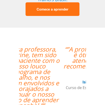
Comece a aprender
“”A professora Sandra
é ótima e super
atenciosa. Super
recomendo o trabalho
dela.””
Isis Andreatta
Curso de Espanhol em Guarulhos