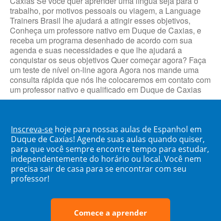
Caxias Se você quer aprender uma língua seja para o
trabalho, por motivos pessoais ou viagem, a Language
Trainers Brasil lhe ajudará a atingir esses objetivos,
Conheça um professore nativo em Duque de Caxias, e
receba um programa desenhado de acordo com sua
agenda e suas necessidades e que lhe ajudará a
conquistar os seus objetivos Quer começar agora? Faça
um teste de nível on-line agora Agora nos mande uma
consulta rápida que nós lhe colocaremos em contato com
um professor nativo e qualificado em Duque de Caxias
Inscreva-se
hoje para nossas aulas de Espanhol em
Duque de Caxias! Agende suas aulas quando quiser,
para que você sempre encontre tempo para estudar,
independentemente do horário ou local. Você nem
precisa sair de casa para se encontrar com seu
professor!
Comece a aprender