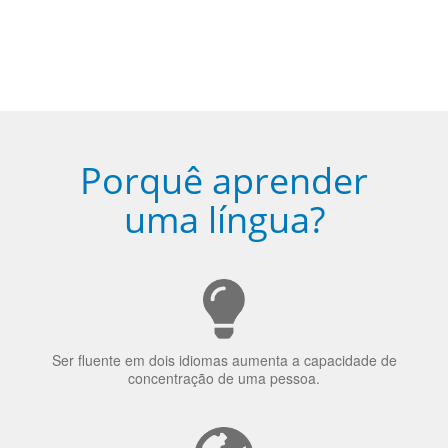
de idioma nativo e certificado em
sua cidade (ou online)
5
Torne-se fluente no idioma
escolhido
Porquê aprender
uma língua?