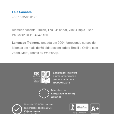
Site Corporativo
REINO UNIDO E IRLANDA
Sugestões
AUSTRÁLIA E NOVA
Folheto dos Cursos de
ZELÂNDIA
Idiomas
ALEMANHA
Mapa do site
ESPANHA
Política de Privacidade
FRANCIA
Fale Conosco
+55 15 3500 8175
Alameda Vicente Pinzon, 173 - 4º andar, Vila Olímpia - São
Paulo/SP CEP 04547-130
Language Trainers,
fundada em 2004 fornecendo cursos de
idiomas em mais de 60 cidades em todo o Brasil e Online com
Zoom, Meet, Teams ou WhatsApp.