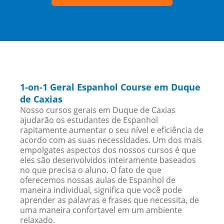
1-on-1 Geral Espanhol Course em Duque
de Caxias
Nosso cursos gerais em Duque de Caxias
ajudarão os estudantes de Espanhol
rapitamente aumentar o seu nível e eficiência de
acordo com as suas necessidades. Um dos mais
empolgates aspectos dos nossos cursos é que
eles são desenvolvidos inteiramente baseados
no que precisa o aluno. O fato de que
oferecemos nossas aulas de Espanhol de
maneira individual, significa que você pode
aprender as palavras e frases que necessita, de
uma maneira confortavel em um ambiente
relaxado.