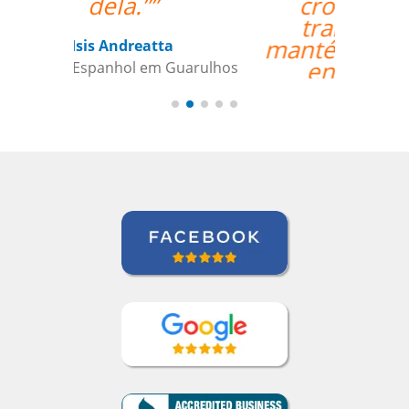
cronograma de
trabalho, e nos
mantém envolvidos e
encorajados a
continuar o nosso
objetivo de aprender
espanhol.””
Linda Hampton
Curso de Espanhol em Houston, NCC