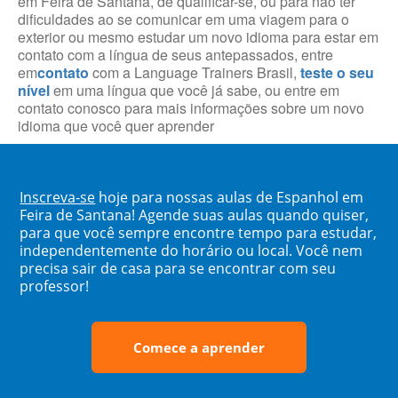
em Feira de Santana, de qualificar-se, ou para não ter
dificuldades ao se comunicar em uma viagem para o
exterior ou mesmo estudar um novo idioma para estar em
contato com a língua de seus antepassados, entre
em
contato
com a Language Trainers Brasil,
teste o seu
nível
em uma língua que você já sabe, ou entre em
contato conosco para mais informações sobre um novo
idioma que você quer aprender
Inscreva-se
hoje para nossas aulas de Espanhol em
Feira de Santana! Agende suas aulas quando quiser,
para que você sempre encontre tempo para estudar,
independentemente do horário ou local. Você nem
precisa sair de casa para se encontrar com seu
professor!
Comece a aprender