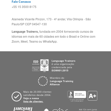
Folheto dos Cursos de
ZELÂNDIA
Idiomas
ALEMANHA
Mapa do site
ESPANHA
Política de Privacidade
FRANCIA
Fale Conosco
+55 15 3500 8175
Alameda Vicente Pinzon, 173 - 4º andar, Vila Olímpia - São
Paulo/SP CEP 04547-130
Language Trainers,
fundada em 2004 fornecendo cursos de
idiomas em mais de 60 cidades em todo o Brasil e Online com
Zoom, Meet, Teams ou WhatsApp.