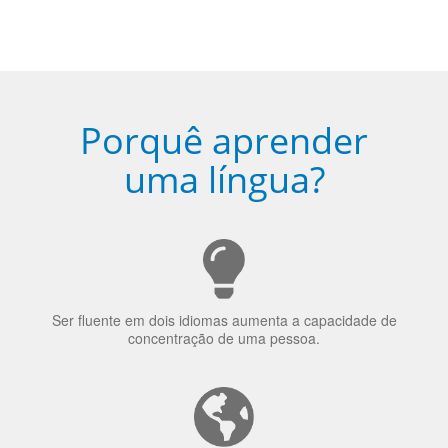
5
Torne-se fluente no idioma
escolhido
Porquê aprender
uma língua?