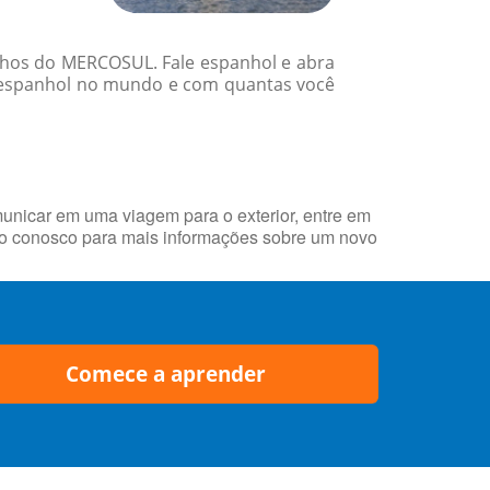
inhos do MERCOSUL. Fale espanhol e abra
e espanhol no mundo e com quantas você
municar em uma viagem para o exterior, entre em
to conosco para mais informações sobre um novo
Comece a aprender