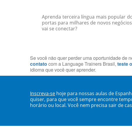
Aprenda terceira língua mais popular d
portas para milhares de novos negócio
vai se conectar?
Se você não quer perder uma oportunidade de neg
contato
com a Language Trainers Brasil,
teste 
idioma que você quer aprender.
Inscreva-se
hoje para nossas aulas de Espanh
quiser, para que você sempre encontre temp
horário ou local. Você nem precisa sair de ca