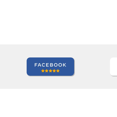
espanhol.””
Linda Hampton
Curso de Espanhol em Houston, 