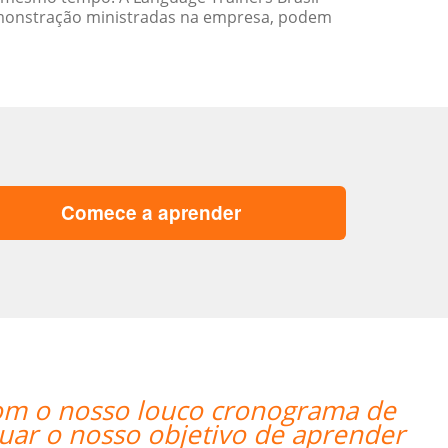
emonstração ministradas na empresa, podem
Comece a aprender
“”A professora Sandra é ótima 