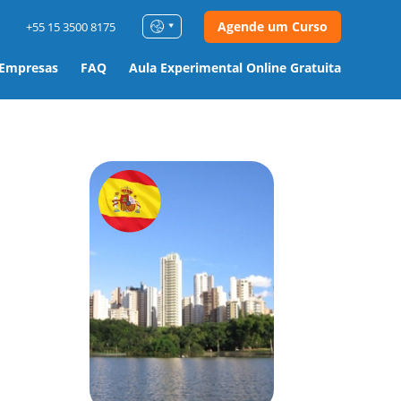
Agende um Curso
+55 15 3500 8175
 Empresas
FAQ
Aula Experimental Online Gratuita