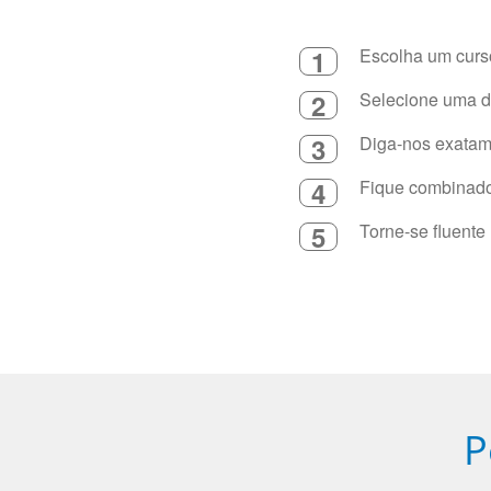
1
Escolha um curso
2
Selecione uma du
3
Diga-nos exatame
4
Fique combinado 
5
Torne-se fluente
P