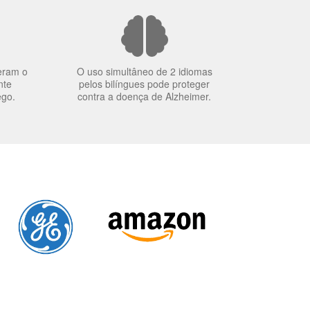
eram o
O uso simultâneo de 2 idiomas
nte
pelos bilíngues pode proteger
ego.
contra a doença de Alzheimer.