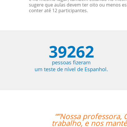
sugere que aulas devem ter oito ou menos e
conter até 12 participantes.
39262
pessoas fizeram
um teste de nível de Espanhol.
a, Catherine, tem sido muito pacien
ntém envolvidos e encorajados a con