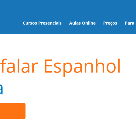
Cursos Presenciais
Aulas Online
Preços
Para
falar Espanhol
a