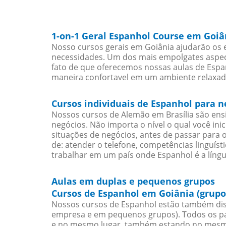
1-on-1 Geral Espanhol Course em Goiâ
Nosso cursos gerais em Goiânia ajudarão os 
necessidades. Um dos mais empolgates aspect
fato de que oferecemos nossas aulas de Espan
maneira confortavel em um ambiente relaxad
Cursos individuais de Espanhol para 
Nossos cursos de Alemão em Brasília são en
negócios. Não importa o nível o qual você in
situações de negócios, antes de passar para 
de: atender o telefone, competências linguís
trabalhar em um país onde Espanhol é a língu
Aulas em duplas e pequenos grupos
Cursos de Espanhol em Goiânia (grupo
Nossos cursos de Espanhol estão também dis
empresa e em pequenos grupos). Todos os pa
e no mesmo lugar, também estando no mesmo 