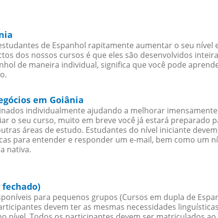
nia
estudantes de Espanhol rapitamente aumentar o seu nível e
os dos nossos cursos é que eles são desenvolvidos inteir
hol de maneira individual, significa que você pode aprende
o.
negócios em Goiânia
sinados individualmente ajudando a melhorar imensamente
iciar o seu curso, muito em breve você já estará preparado
outras áreas de estudo. Estudantes do nível iniciante dev
ticas para entender e responder um e-mail, bem como um ní
a nativa.
 fechado)
poníveis para pequenos grupos (Cursos em dupla de Espan
rticipantes devem ter as mesmas necessidades linguística
nível. Todos os participantes devem ser matriculados ao