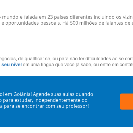
o mundo e falada em 23 países diferentes incluindo os viz
s e oportunidades pessoais. Há 500 milhões de falantes d
ócios, de qualificar-se, ou para não ter dificuldades ao se co
o seu nível
em uma língua que você já sabe, ou entre em conta
ol em Goiânia! Agende suas aulas quando
o para estudar, independentemente do
sa para se encontrar com seu professor!