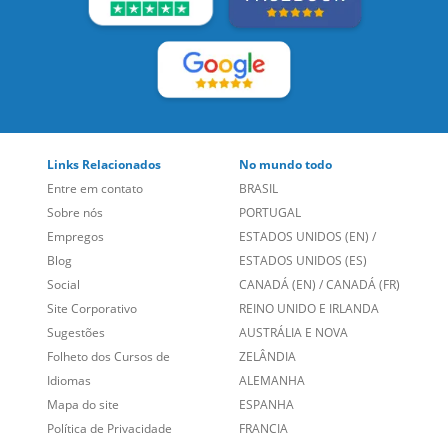
Links Relacionados
No mundo todo
Entre em contato
BRASIL
Sobre nós
PORTUGAL
Empregos
ESTADOS UNIDOS (EN)
/
Blog
ESTADOS UNIDOS (ES)
Social
CANADÁ (EN)
/
CANADÁ (FR)
Site Corporativo
REINO UNIDO E IRLANDA
Sugestões
AUSTRÁLIA E NOVA
Folheto dos Cursos de
ZELÂNDIA
Idiomas
ALEMANHA
Mapa do site
ESPANHA
Política de Privacidade
FRANCIA
Fale Conosco
+55 15 3500 8175
Alameda Vicente Pinzon, 173 - 4º andar, Vila Olímpia - São
Paulo/SP CEP 04547-130