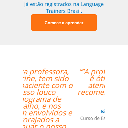
já estão registrados na Language
Trainers Brasil.
Comece a aprender
“”A professora Sandra
é ótima e super
atenciosa. Super
recomendo o trabalho
dela.””
Isis Andreatta
Curso de Espanhol em Guarulhos