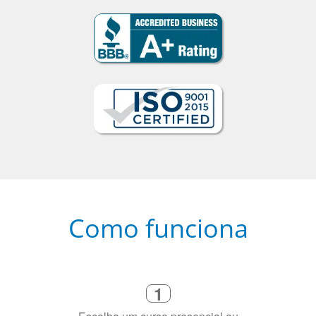
Como funciona
1
Escolha um curso presencial ou
online
2
Selecione uma duração de curso
flexível que se ajuste à sua agenda