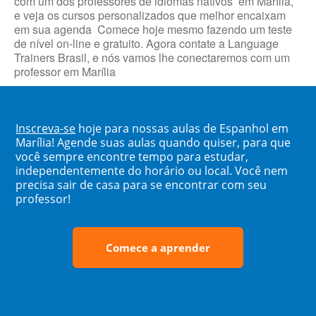
com um dos professores de idiomas nativos em Marília,
e veja os cursos personalizados que melhor encaixam
em sua agenda Comece hoje mesmo fazendo um teste
de nível on-line e gratuito. Agora contate a Language
Trainers Brasil, e nós vamos lhe conectaremos com um
professor em Marília
Inscreva-se
hoje para nossas aulas de Espanhol em
Marília! Agende suas aulas quando quiser, para que
você sempre encontre tempo para estudar,
independentemente do horário ou local. Você nem
precisa sair de casa para se encontrar com seu
professor!
Comece a aprender