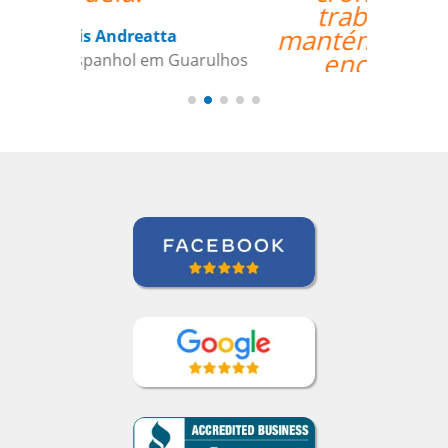
trabalho, e nos
mantém envolvidos e
encorajados a
continuar o nosso
objetivo de aprender
espanhol.””
Linda Hampton
Curso de Espanhol em Houston, NCC