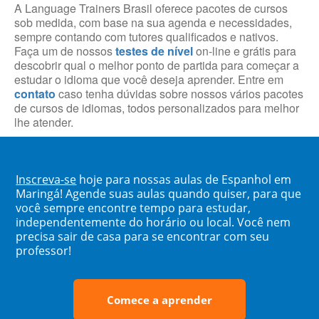
A Language Trainers Brasil oferece pacotes de cursos
sob medida, com base na sua agenda e necessidades,
sempre contando com tutores qualificados e nativos.
Faça um de nossos
testes de nível
on-line e grátis para
descobrir qual o melhor ponto de partida para começar a
estudar o idioma que você deseja aprender. Entre em
contato
caso tenha dúvidas sobre nossos vários pacotes
de cursos de idiomas, todos personalizados para melhor
lhe atender.
Inscreva-se
hoje para nossas aulas de Espanhol em
Maringá! Agende suas aulas quando quiser, para que
você sempre encontre tempo para estudar,
independentemente do horário ou local. Você nem
precisa sair de casa para se encontrar com seu
professor!
Comece a aprender