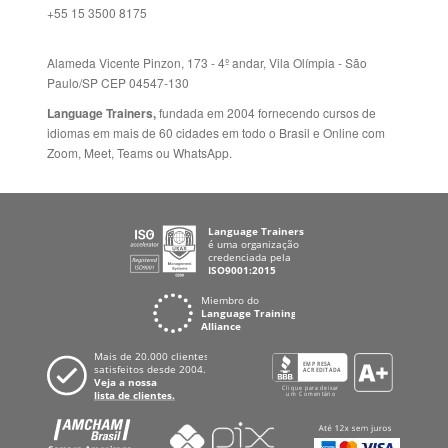
Folheto dos Cursos de
ZELÂNDIA
Idiomas
ALEMANHA
Mapa do site
ESPANHA
Política de Privacidade
FRANCIA
Fale Conosco
+55 15 3500 8175
Alameda Vicente Pinzon, 173 - 4º andar, Vila Olímpia - São
Paulo/SP CEP 04547-130
Language Trainers,
fundada em 2004 fornecendo cursos de
idiomas em mais de 60 cidades em todo o Brasil e Online com
Zoom, Meet, Teams ou WhatsApp.