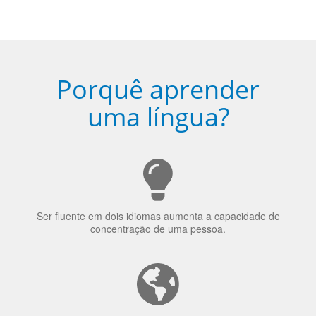
5
Torne-se fluente no idioma
escolhido
Porquê aprender
uma língua?