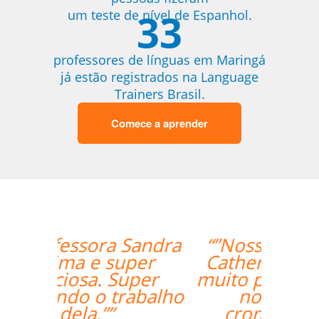
33
um teste de nível de Espanhol.
professores de línguas em Maringá
já estão registrados na Language
Trainers Brasil.
Comece a aprender
“”Nossa professora,
Catherine, tem sido
muito paciente com o
nosso louco
cronograma de