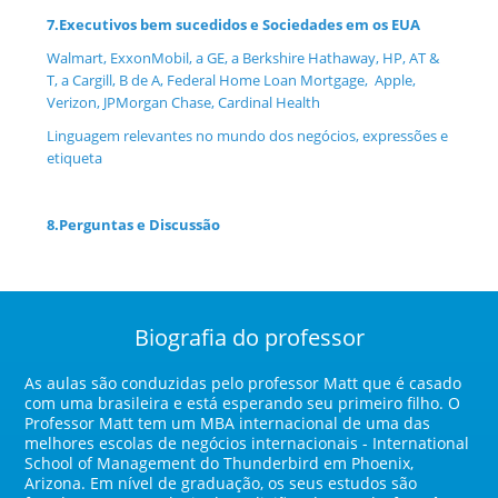
7.
Executivos bem sucedidos e Sociedades em os EUA
Walmart, ExxonMobil, a GE, a Berkshire Hathaway, HP, AT &
T, a Cargill, B de A, Federal Home Loan Mortgage, Apple,
Verizon, JPMorgan Chase, Cardinal Health
Linguagem relevantes no mundo dos negócios, expressões e
etiqueta
8.
Perguntas e Discussão
Biografia do professor
As aulas são conduzidas pelo professor Matt que é casado
com uma brasileira e está esperando seu primeiro filho. O
Professor Matt tem um MBA internacional de uma das
melhores escolas de negócios internacionais - International
School of Management do Thunderbird em Phoenix,
Arizona. Em nível de graduação, os seus estudos são