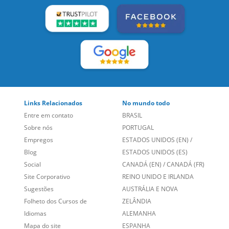
Links Relacionados
No mundo todo
Entre em contato
BRASIL
Sobre nós
PORTUGAL
Empregos
ESTADOS UNIDOS (EN)
/
Blog
ESTADOS UNIDOS (ES)
Social
CANADÁ (EN)
/
CANADÁ (FR)
Site Corporativo
REINO UNIDO E IRLANDA
Sugestões
AUSTRÁLIA E NOVA
Folheto dos Cursos de
ZELÂNDIA
Idiomas
ALEMANHA
Mapa do site
ESPANHA
Política de Privacidade
FRANCIA