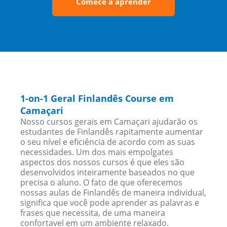
Comece a aprender
1-on-1 Geral Finlandês Course em
Camaçari
Nosso cursos gerais em Camaçari ajudarão os
estudantes de Finlandês rapitamente aumentar
o seu nível e eficiência de acordo com as suas
necessidades. Um dos mais empolgates
aspectos dos nossos cursos é que eles são
desenvolvidos inteiramente baseados no que
precisa o aluno. O fato de que oferecemos
nossas aulas de Finlandês de maneira individual,
significa que você pode aprender as palavras e
frases que necessita, de uma maneira
confortavel em um ambiente relaxado.