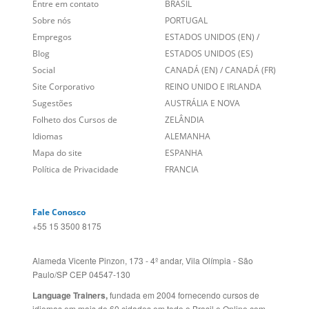
Links Relacionados
No mundo todo
Entre em contato
BRASIL
Sobre nós
PORTUGAL
Empregos
ESTADOS UNIDOS (EN)
/
Blog
ESTADOS UNIDOS (ES)
Social
CANADÁ (EN)
/
CANADÁ (FR)
Site Corporativo
REINO UNIDO E IRLANDA
Sugestões
AUSTRÁLIA E NOVA
Folheto dos Cursos de
ZELÂNDIA
Idiomas
ALEMANHA
Mapa do site
ESPANHA
Política de Privacidade
FRANCIA
Fale Conosco
+55 15 3500 8175
Alameda Vicente Pinzon, 173 - 4º andar, Vila Olímpia - São
Paulo/SP CEP 04547-130