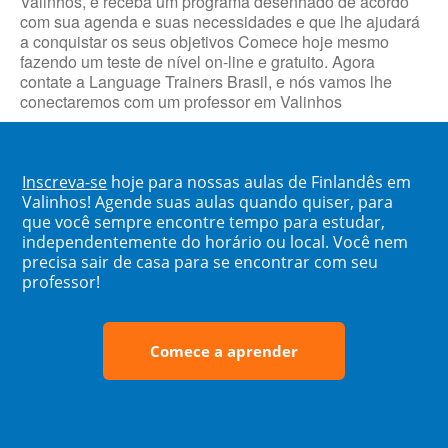
Valinhos, e receba um programa desenhado de acordo
com sua agenda e suas necessidades e que lhe ajudará
a conquistar os seus objetivos Comece hoje mesmo
fazendo um teste de nível on-line e gratuito. Agora
contate a Language Trainers Brasil, e nós vamos lhe
conectaremos com um professor em Valinhos
Inscreva-se
hoje para nossas aulas de Finlandês em
Valinhos! Agende suas aulas quando quiser, para
que você sempre encontre tempo para estudar,
independentemente do horário ou local. Você nem
precisa sair de casa para se encontrar com seu
professor!
Comece a aprender