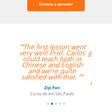
Comece a aprender
“”Lessons are going
great. Hugo is very nice
and helpful. I found
you guys online and
you seemed to fit my
needs for
individualized training
the best.””
Paul Rombach
Curso de Português em Recife