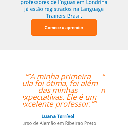
professores de línguas em Londrina
já estão registrados na Language
Trainers Brasil.
Comece a aprender
“”O professor é muito
atencioso e o Skype
me permite ter acesso
às licões onde quer
que esteja.””
Nazário Ismael Meguigy
Curso de Árabe em Aracaju