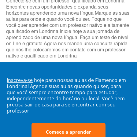
Conecte-se com um professor qualificado em Londrina
Encontre novas oportunidades e expanda seus
horizontes aprendendo uma nova língua Marque as suas
aulas para onde e quando você quiser. Foque no que
você quer aprender com um professor nativo e altamente
qualificado em Londrina Inicie hoje a sua jornada de
aprendizado de uma nova língua. Faça um teste de nível
on-line e gratuito Agora nos mande uma consulta rápida
que nós lhe colocaremos em contato com um professor
nativo e qualificado em Londrina
Inscreva-se
hoje para nossas aulas de Flamenco em
Londrina! Agende suas aulas quando quiser, para
que você sempre encontre tempo para estudar,
independentemente do horário ou local. Você nem
precisa sair de casa para se encontrar com seu
professor!
Comece a aprender