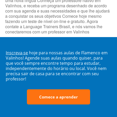
uma nova língua Conheça um professore nativo em
Valinhos, e receba um programa desenhado de acordo
com sua agenda e suas necessidades e que lhe ajudará
a conquistar os seus objetivos Comece hoje mesmo
fazendo um teste de nível on-line e gratuito. Agora
contate a Language Trainers Brasil, e nós vamos lhe
conectaremos com um professor em Valinhos
Inscreva-se
hoje para nossas aulas de Flamenco em
Valinhos! Agende suas aulas quando quiser, para
que você sempre encontre tempo para estudar,
independentemente do horário ou local. Você nem
precisa sair de casa para se encontrar com seu
professor!
Comece a aprender