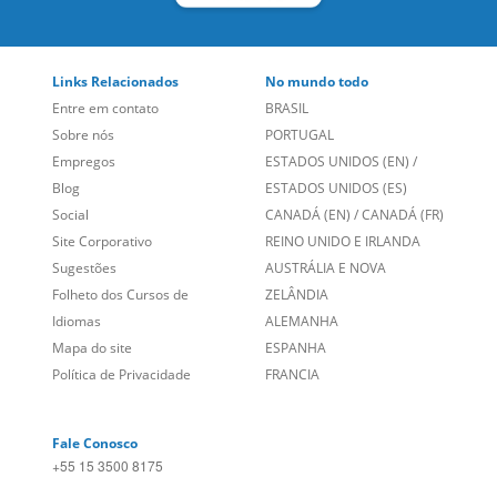
Empregos
ESTADOS UNIDOS (EN)
/
Blog
ESTADOS UNIDOS (ES)
Social
CANADÁ (EN)
/
CANADÁ (FR)
Site Corporativo
REINO UNIDO E IRLANDA
Sugestões
AUSTRÁLIA E NOVA
Folheto dos Cursos de
ZELÂNDIA
Idiomas
ALEMANHA
Mapa do site
ESPANHA
Política de Privacidade
FRANCIA
Fale Conosco
+55 15 3500 8175
Alameda Vicente Pinzon, 173 - 4º andar, Vila Olímpia - São
Paulo/SP CEP 04547-130
Language Trainers,
fundada em 2004 fornecendo cursos de
idiomas em mais de 60 cidades em todo o Brasil e Online com
Zoom, Meet, Teams ou WhatsApp.