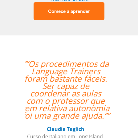
Comece a aprender
“”Everything is going
amazing! Thanks so
much for your help!””
Nathan Miller
Curso de em Manaus