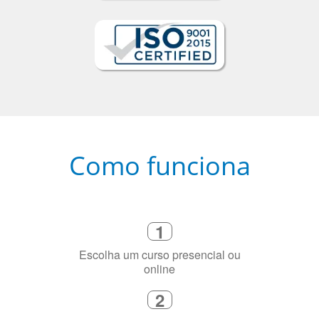
Como funciona
1
Escolha um curso presencial ou
online
2
Selecione uma duração de curso
flexível que se ajuste à sua agenda
3
Diga-nos exatamente por que você
precisa aprender a língua