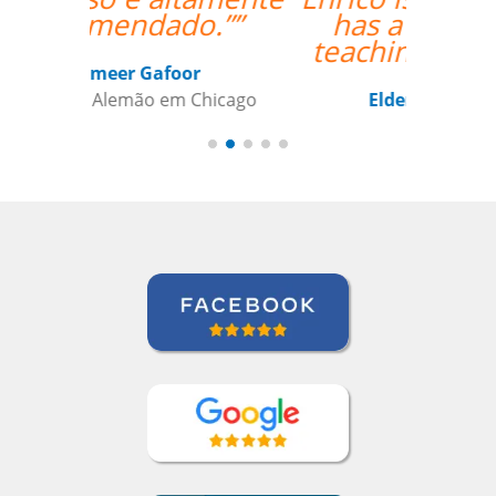
has a lot of useful
teaching methods."””
Elder Gomes Dutra
Curso de Italiano em Campo Grande