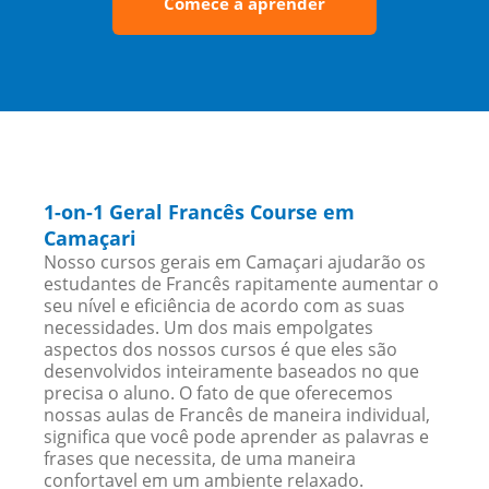
Comece a aprender
1-on-1 Geral Francês Course em
Camaçari
Nosso cursos gerais em Camaçari ajudarão os
estudantes de Francês rapitamente aumentar o
seu nível e eficiência de acordo com as suas
necessidades. Um dos mais empolgates
aspectos dos nossos cursos é que eles são
desenvolvidos inteiramente baseados no que
precisa o aluno. O fato de que oferecemos
nossas aulas de Francês de maneira individual,
significa que você pode aprender as palavras e
frases que necessita, de uma maneira
confortavel em um ambiente relaxado.