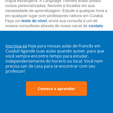
língua estrangeira. A Language Trainers Brasil possui
cursos personalizados, flexíveis e focados em sua
necessidade de aprendizagem. Estude a qualquer hora e
em qualquer lugar com professores nativos em Cuiabá.
Faça um
teste de nível
, envie sua consulta à um de
nossos consultores através de nosso canal de
contato
Inscreva-se
hoje para nossas aulas de Francês em
Cuiabá! Agende suas aulas quando quiser, para que
você sempre encontre tempo para estudar,
independentemente do horário ou local. Você nem
precisa sair de casa para se encontrar com seu
professor!
Comece a aprender