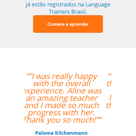
já estão registrados na Language
Trainers Brasil.
Comece a aprender
happy
“”Amazing how quickly
all
the two weeks went by
ne was
and tomorrow is my
acher
last day with Milena. I
 much
thoroughly enjoyed my
her.
classes and would
uch!””
recommend her
anytime. ””
ann