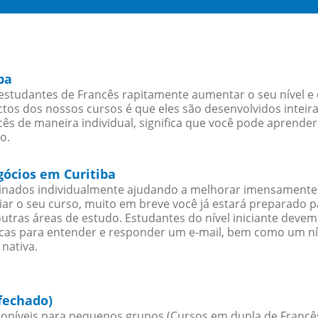
ba
estudantes de Francês rapitamente aumentar o seu nível e 
os dos nossos cursos é que eles são desenvolvidos inteir
ês de maneira individual, significa que você pode aprender
o.
gócios em Curitiba
sinados individualmente ajudando a melhorar imensamente
iciar o seu curso, muito em breve você já estará preparado
outras áreas de estudo. Estudantes do nível iniciante dev
ticas para entender e responder um e-mail, bem como um ní
nativa.
fechado)
oníveis para pequenos grupos (Cursos em dupla de Francês