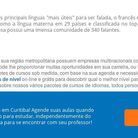
rincipais línguas "mais úteis" para ser falada, o francês
Como a língua materna em 29 países e classificada no to
esa possui uma imensa comunidade de 340 falantes.
a e sua região metropolitana possuem empresas multinacionais 
de lhe proporcionar muitas oportunidades em sua carreira, ou
cotes de cursos sob medida, com base na sua agenda e necess
s de nível
on-line e grátis para descobrir qual o melhor nível p
obre nossos vários pacotes de cursos de idiomas, todos person
s em Curitiba! Agende suas aulas quando
o para estudar, independentemente do
sa para se encontrar com seu professor!