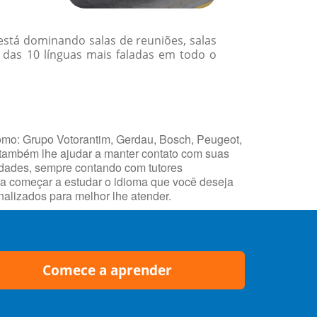
 está dominando salas de reuniões, salas
p das 10 línguas mais faladas em todo o
como: Grupo Votorantim, Gerdau, Bosch, Peugeot,
 também lhe ajudar a manter contato com suas
idades, sempre contando com tutores
ara começar a estudar o idioma que você deseja
alizados para melhor lhe atender.
Comece a aprender