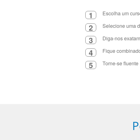
1
Escolha um curso
2
Selecione uma du
3
Diga-nos exatame
4
Fique combinado 
5
Torne-se fluente
P