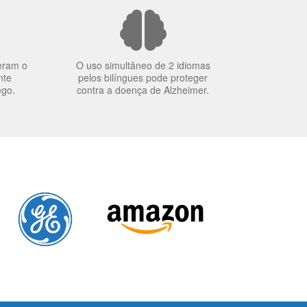
eram o
O uso simultâneo de 2 idiomas
nte
pelos bilíngues pode proteger
ego.
contra a doença de Alzheimer.