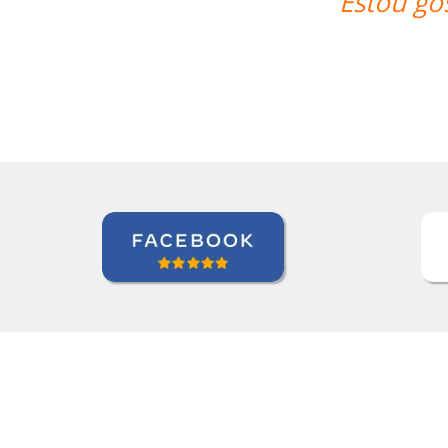
ando muito das aulas, deveria ter feit
Andréia van Halst
Curso de Holandês em Curitiba