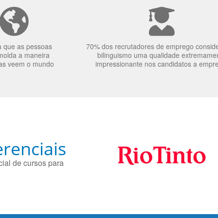
a que as pessoas
70% dos recrutadores de emprego consid
molda a maneira
bilinguismo uma qualidade extremame
as veem o mundo
impressionante nos candidatos a empr
renciais
ial de cursos para