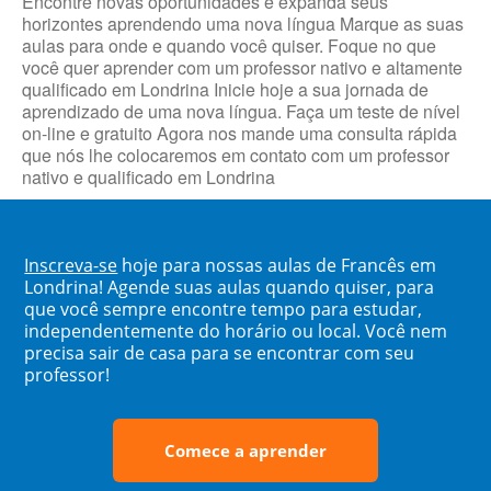
Encontre novas oportunidades e expanda seus
horizontes aprendendo uma nova língua Marque as suas
aulas para onde e quando você quiser. Foque no que
você quer aprender com um professor nativo e altamente
qualificado em Londrina Inicie hoje a sua jornada de
aprendizado de uma nova língua. Faça um teste de nível
on-line e gratuito Agora nos mande uma consulta rápida
que nós lhe colocaremos em contato com um professor
nativo e qualificado em Londrina
Inscreva-se
hoje para nossas aulas de Francês em
Londrina! Agende suas aulas quando quiser, para
que você sempre encontre tempo para estudar,
independentemente do horário ou local. Você nem
precisa sair de casa para se encontrar com seu
professor!
Comece a aprender