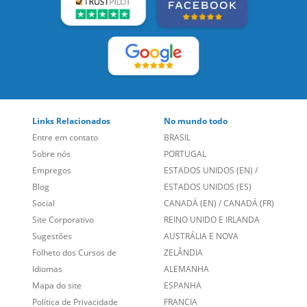
Links Relacionados
No mundo todo
Entre em contato
BRASIL
Sobre nós
PORTUGAL
Empregos
ESTADOS UNIDOS (EN)
/
Blog
ESTADOS UNIDOS (ES)
Social
CANADÁ (EN)
/
CANADÁ (FR)
Site Corporativo
REINO UNIDO E IRLANDA
Sugestões
AUSTRÁLIA E NOVA
Folheto dos Cursos de
ZELÂNDIA
Idiomas
ALEMANHA
Mapa do site
ESPANHA
Política de Privacidade
FRANCIA
Fale Conosco
+55 15 3500 8175