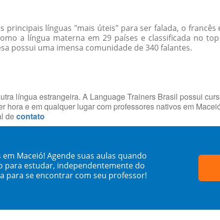
rincipais línguas "mais úteis" para ser falada, o francês
Como a língua materna em 29 países e classificada no to
esa possui uma imensa comunidade de 340 falantes.
utra língua estrangeira. A Language Trainers Brasil possui cur
r hora e em qualquer lugar com professores nativos em Macei
al de
contato
s em Maceió! Agende suas aulas quando
o para estudar, independentemente do
sa para se encontrar com seu professor!