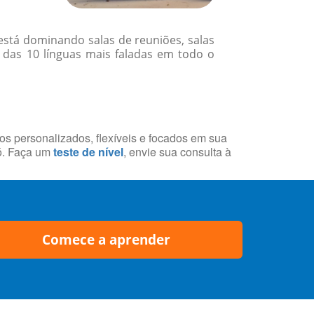
 está dominando salas de reuniões, salas
p das 10 línguas mais faladas em todo o
sos personalizados, flexíveis e focados em sua
ó. Faça um
teste de nível
, envie sua consulta à
Comece a aprender