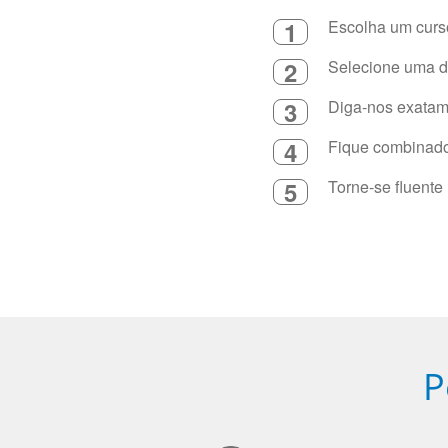
1
Escolha um curso
2
Selecione uma du
3
Diga-nos exatame
4
Fique combinado 
5
Torne-se fluente
P