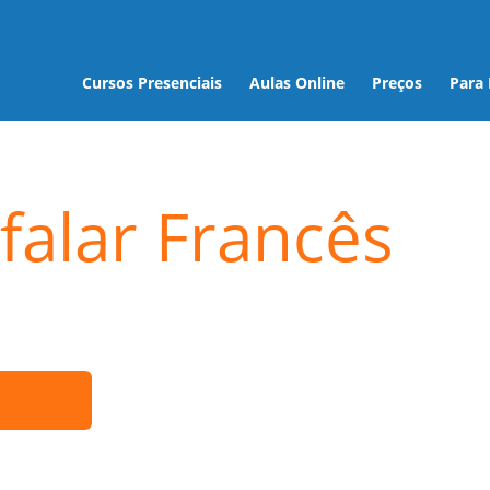
Cursos Presenciais
Aulas Online
Preços
Para
falar Francês
ó