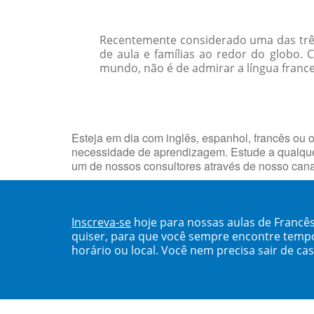
Recentemente considerado uma das três p
de aula e famílias ao redor do globo. 
mundo, não é de admirar a língua franc
Esteja em dia com inglês, espanhol, francês ou o
necessidade de aprendizagem. Estude a qualque
um de nossos consultores através de nosso can
Inscreva-se
hoje para nossas aulas de Francê
quiser, para que você sempre encontre temp
horário ou local. Você nem precisa sair de ca