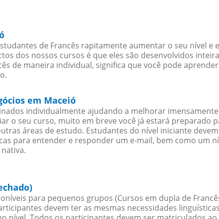
ó
studantes de Francês rapitamente aumentar o seu nível e e
os dos nossos cursos é que eles são desenvolvidos inteir
ês de maneira individual, significa que você pode aprender
o.
egócios em Maceió
sinados individualmente ajudando a melhorar imensamente
iciar o seu curso, muito em breve você já estará preparado
outras áreas de estudo. Estudantes do nível iniciante dev
ticas para entender e responder um e-mail, bem como um ní
nativa.
echado)
oníveis para pequenos grupos (Cursos em dupla de Francês
rticipantes devem ter as mesmas necessidades linguística
nível. Todos os participantes devem ser matriculados ao