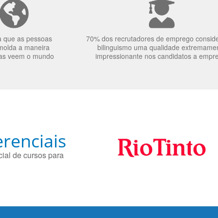
a que as pessoas
70% dos recrutadores de emprego consid
molda a maneira
bilinguismo uma qualidade extremame
as veem o mundo
impressionante nos candidatos a empr
renciais
ial de cursos para