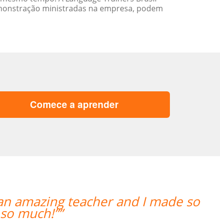
emonstração ministradas na empresa, podem
Comece a aprender
 amazing teacher and I made so
“”The
much!””